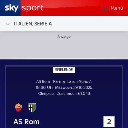
Menü
ITALIEN, SERIE A
AS Rom - Parma; Italien, Serie A
S
SPIELENDE
P
I
AS Rom - Parma. Italien, Serie A.
E
L
18:30, Uhr, Mittwoch, 29.10.2025.
E
Z
Olimpico
Zuschauer:
61.043.
N
D
u
E
s
c
h
AS Rom
2
a