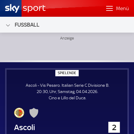
Menü
FUSSBALL
Ascoli - Vis Pesaro; Italian Serie C Divisione B
S
SPIELENDE
P
I
Ascoli - Vis Pesaro. Italian Serie C Divisione B.
E
L
20:30, Uhr, Samstag, 04.04.2026.
E
Cino e Lillo del Duca.
N
D
E
Ascoli
2