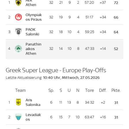
1
32
21
9
2
57:20
+37
72
Athen
Olympiak
2
32
19
9
4
51:17
+34
66
os Piräus
PAOK
3
32
18
10
4
59:25
+34
64
Saloniki
Panathin
4
aikos
32
14
10
8
47:33
+14
52
Athen
Greek Super League - Europe Play-Offs
10:40 Uhr, Mittwoch, 27.05.2026
Letzte Aktualisierung:
Team
Team
Sp.
Spiele
S
Siege
U
Unentschieden
N
Niederlagen
Tore
Tore
Diff.
Differenz
Pkte.
Pun
Platz
Aris
1
6
11
13
8
34:32
+2
31
Salonika
Levadiak
2
6
15
7
10
63:47
+16
31
os