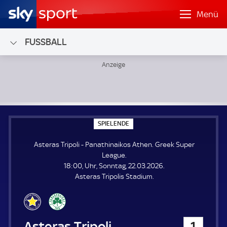
Menü
FUSSBALL
Asteras Tripoli - Panathinaikos Athen; Greek Super League
S
SPIELENDE
P
I
Asteras Tripoli - Panathinaikos Athen. Greek Super
E
L
League.
E
18:00, Uhr, Sonntag, 22.03.2026.
N
D
Asteras Tripolis Stadium.
E
Asteras Tripoli
1