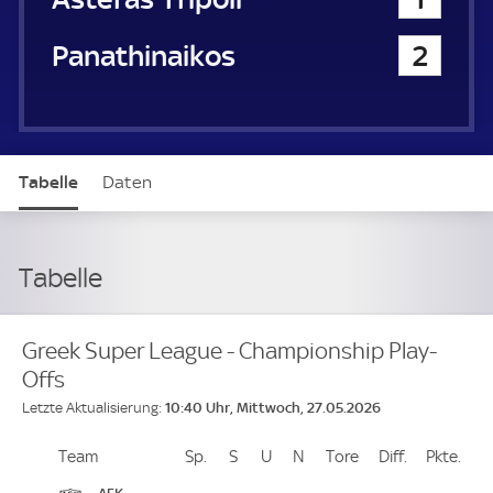
Panathinaikos Athen
2
Tabelle
Daten
Tabelle
Greek Super League - Championship Play-
Offs
10:40 Uhr, Mittwoch, 27.05.2026
Letzte Aktualisierung:
Team
Team
Sp.
Spiele
S
Siege
U
Unentschieden
N
Niederlagen
Tore
Tore
Diff.
Differenz
Pkte.
Pun
Platz
AEK