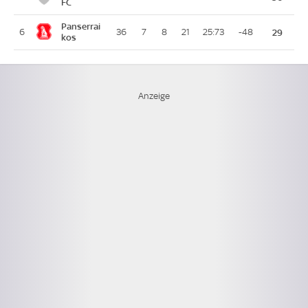
FC
Panserrai
6
36
7
8
21
25:73
-48
29
kos