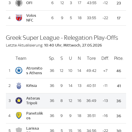
OFI
3
6
12
3
17
43:55
-12
23
Volos
4
6
9
5
18
33:55
-22
17
NFC
Greek Super League - Relegation Play-Offs
10:40 Uhr, Mittwoch, 27.05.2026
Letzte Aktualisierung:
Team
Team
Sp.
Spiele
S
Siege
U
Unentschieden
N
Niederlagen
Tore
Tore
Diff.
Differenz
Pkte.
Pun
Platz
Atromito
1
36
12
10
14
49:42
+7
46
s Athens
Kifisia
2
36
9
14
13
40:51
-11
41
Asteras
3
36
8
12
16
36:49
-13
36
Tripoli
Panetolik
4
36
9
9
18
35:51
-16
36
os
Larissa
5
36
5
15
16
34:56
-22
30