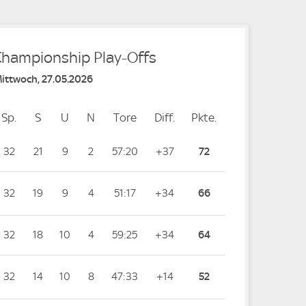
Championship Play-Offs
Mittwoch, 27.05.2026
Sp.
Spiele
S
Siege
U
Unentschieden
N
Niederlagen
Tore
Tore
Diff.
Differenz
Pkte.
Punkte
32
21
9
2
57:20
+37
72
32
19
9
4
51:17
+34
66
32
18
10
4
59:25
+34
64
32
14
10
8
47:33
+14
52