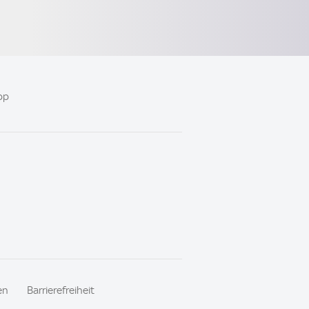
pp
en
Barrierefreiheit