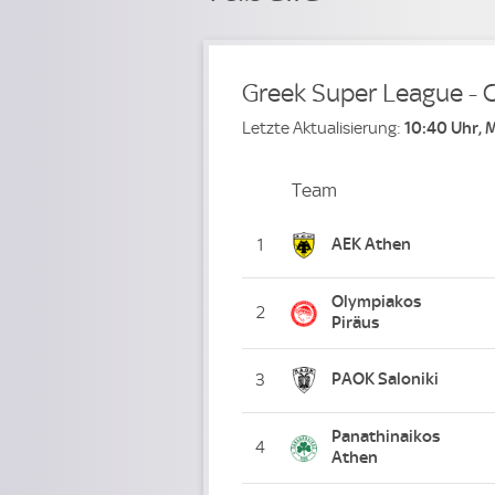
Greek Super League - 
Letzte Aktualisierung:
10:40 Uhr, 
Team
Team
Platz
AEK Athen
1
Olympiakos
2
Piräus
PAOK Saloniki
3
Panathinaikos
4
Athen