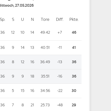
Mittwoch, 27.05.2026
Sp.
Spiele
S
Siege
U
Unentschieden
N
Niederlagen
Tore
Tore
Diff.
Differenz
Pkte.
Punkte
36
12
10
14
49:42
+7
46
36
9
14
13
40:51
-11
41
36
8
12
16
36:49
-13
36
36
9
9
18
35:51
-16
36
36
5
15
16
34:56
-22
30
36
7
8
21
25:73
-48
29