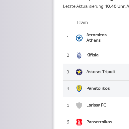
Letzte Aktualisierung:
10:40 Uhr, 
Team
Team
Platz
Atromitos
1
Athens
Kifisia
2
Asteras Tripoli
3
Panetolikos
4
Larissa FC
5
Panserraikos
6