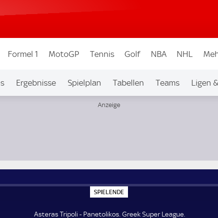
Formel 1
MotoGP
Tennis
Golf
NBA
NHL
Meh
os
Ergebnisse
Spielplan
Tabellen
Teams
Ligen 
S
SPIELENDE
P
I
E
Asteras Tripoli - Panetolikos. Greek Super League.