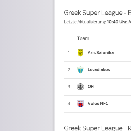
Greek Super League - 
Letzte Aktualisierung:
10:40 Uhr, 
Team
Team
Platz
Aris Salonika
1
Levadiakos
2
OFI
3
Volos NFC
4
Greek Super League - R