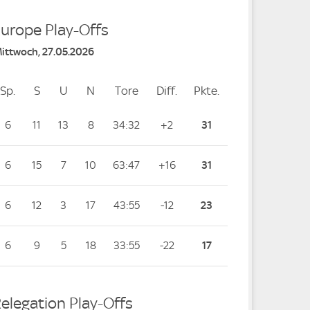
Europe Play-Offs
Mittwoch, 27.05.2026
Sp.
Spiele
S
Siege
U
Unentschieden
N
Niederlagen
Tore
Tore
Diff.
Differenz
Pkte.
Punkte
6
11
13
8
34:32
+2
31
6
15
7
10
63:47
+16
31
6
12
3
17
43:55
-12
23
6
9
5
18
33:55
-22
17
elegation Play-Offs