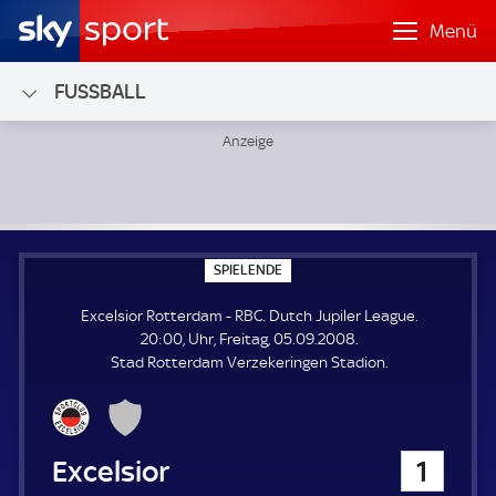
Menü
FUSSBALL
Excelsior Rotterdam - RBC; Dutch Jupiler League
S
SPIELENDE
P
I
Excelsior Rotterdam - RBC. Dutch Jupiler League.
E
L
20:00, Uhr, Freitag, 05.09.2008.
E
Stad Rotterdam Verzekeringen Stadion.
N
D
E
Excelsior Rotterdam
1