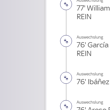
Auswechslung
77' Willia
REIN
Auswechslung
76' García
REIN
Auswechslung
76' Ibáñe
Auswechslung
76' Areso