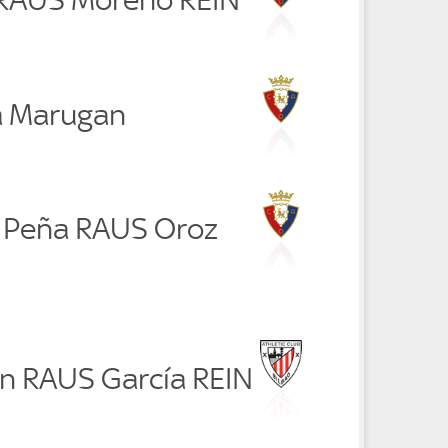
a Marugan
 Peña RAUS Oroz
in RAUS García REIN