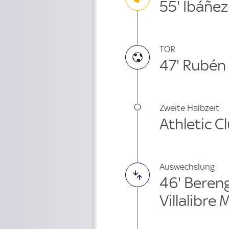
55' Ibáñez
TOR
47' Rubén
Zweite Halbzeit
Athletic C
Auswechslung
46' Beren
Villalibre 