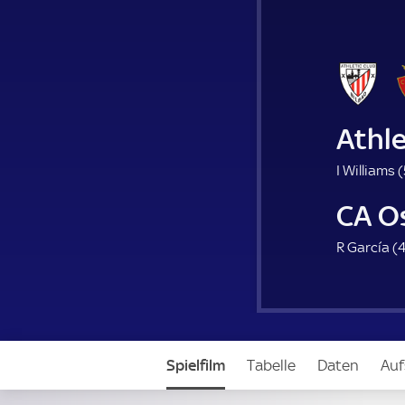
Athle
I Williams (
CA O
R García (
4
Spielfilm
Tabelle
Daten
Auf