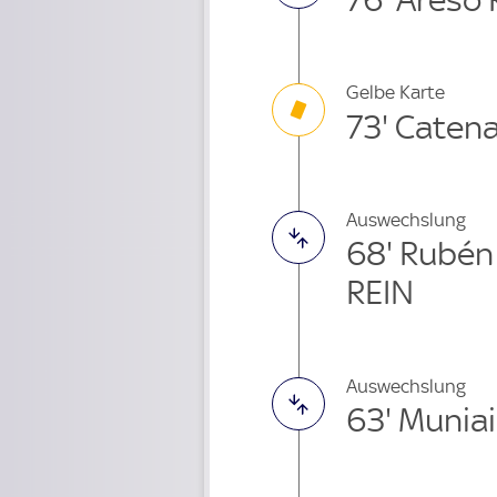
Gelbe Karte
73' Caten
Auswechslung
68' Rubén
REIN
Auswechslung
63' Munia