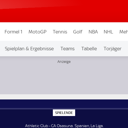
Formel 1
MotoGP
Tennis
Golf
NBA
NHL
Meh
Spielplan & Ergebnisse
Teams
Tabelle
Torjäger
S
SPIELENDE
P
I
E
Athletic Club - CA Osasuna. Spanien, La Liga.