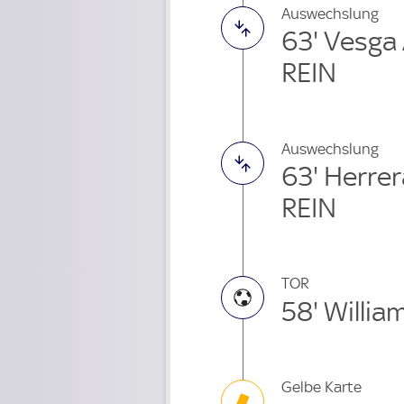
Auswechslung
63' Vesga
REIN
Auswechslung
63' Herre
REIN
TOR
58' Willia
Gelbe Karte