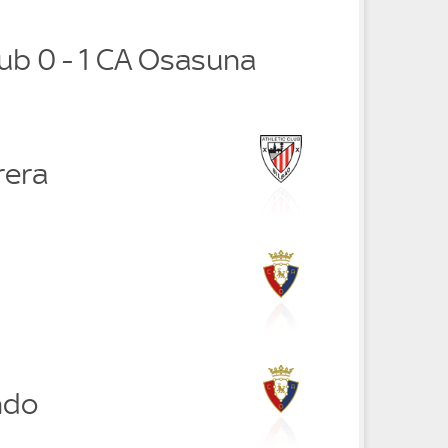
lub 0 - 1 CA Osasuna
rera
ndo