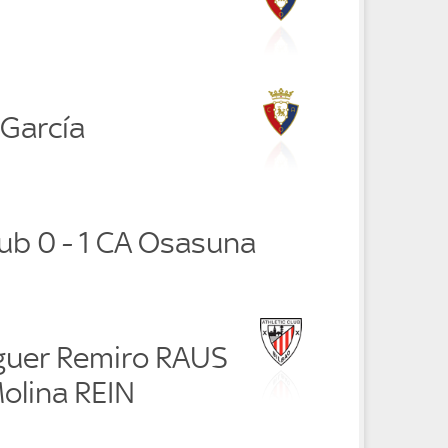
 García
lub 0 - 1 CA Osasuna
guer Remiro RAUS
Molina REIN