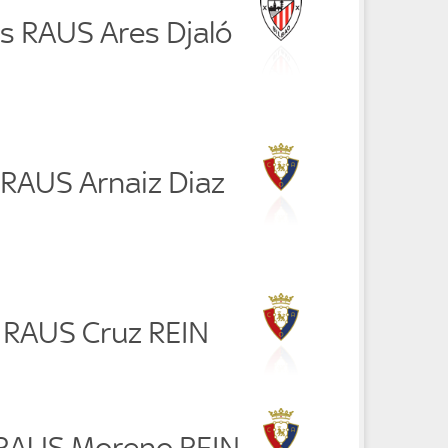
ms RAUS Ares Djaló
 RAUS Arnaiz Diaz
z RAUS Cruz REIN
 RAUS Moreno REIN