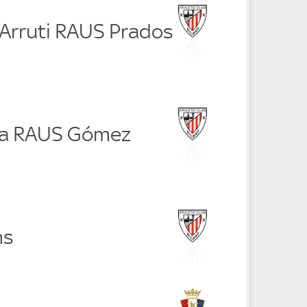
 Arruti RAUS Prados
ra RAUS Gómez
ms