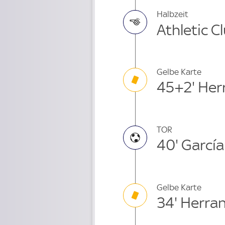
Halbzeit
Athletic C
Gelbe Karte
45+2' Her
TOR
40' García
Gelbe Karte
34' Herra