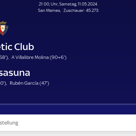
L
21:00, Uhr, Samstag, 11.05.2024.
E
Z
San Mames
Zuschauer:
45.273.
N
D
u
E
s
c
h
a
tic Club
u
e
5
9
58'
)
A Villalibre Molina (
90+6'
)
r
8
6
sasuna
.
.
m
m
4
4
0'
)
Rubén García (
47'
)
i
i
0
7
n
n
.
.
u
u
m
m
t
t
i
i
e
e
n
n
stellung
u
u
t
t