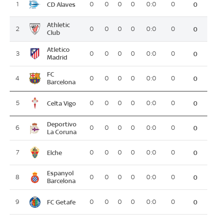
CD Alaves
1
0
0
0
0
0:0
0
0
Athletic
2
0
0
0
0
0:0
0
0
Club
Atletico
3
0
0
0
0
0:0
0
0
Madrid
FC
4
0
0
0
0
0:0
0
0
Barcelona
Celta Vigo
5
0
0
0
0
0:0
0
0
Deportivo
6
0
0
0
0
0:0
0
0
La Coruna
Elche
7
0
0
0
0
0:0
0
0
Espanyol
8
0
0
0
0
0:0
0
0
Barcelona
FC Getafe
9
0
0
0
0
0:0
0
0