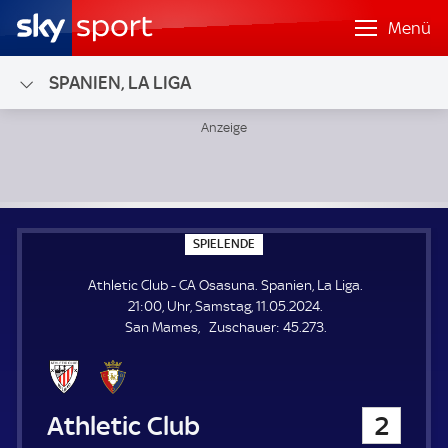
Menü
SPANIEN, LA LIGA
Athletic Club - CA Osasuna; Spanien, La Liga
S
SPIELENDE
P
I
Athletic Club - CA Osasuna. Spanien, La Liga.
E
L
21:00, Uhr, Samstag, 11.05.2024.
E
Z
San Mames
Zuschauer:
45.273.
N
D
u
E
s
c
h
Athletic Club
2
a