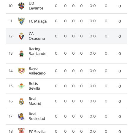
UD
10
0
0
0
0
0:0
0
0
Levante
FC Malaga
11
0
0
0
0
0:0
0
0
CA
12
0
0
0
0
0:0
0
0
Osasuna
Racing
13
Santande
0
0
0
0
0:0
0
0
r
Rayo
14
0
0
0
0
0:0
0
0
Vallecano
Betis
15
0
0
0
0
0:0
0
0
Sevilla
Real
16
0
0
0
0
0:0
0
0
Madrid
Real
17
0
0
0
0
0:0
0
0
Sociedad
FC Sevilla
18
0
0
0
0
0:0
0
0