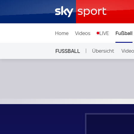
Home
Videos
LIVE
Fußball
FUSSBALL
Übersicht
Vide
Auf Sky
Atletico Madrid - Juventus Turin; Testspiel