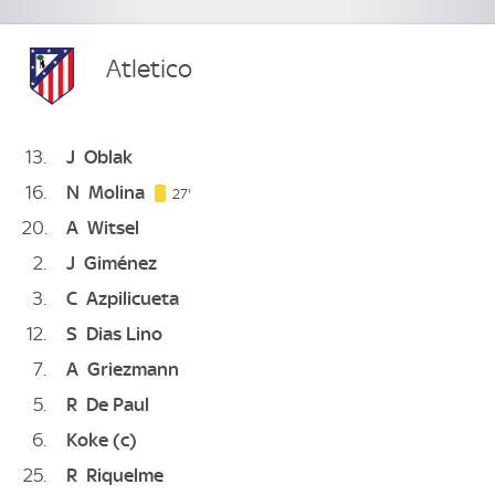
Atletico
13
J
Oblak
16
N
Molina
27. minute
27'
20
A
Witsel
2
J
Giménez
3
C
Azpilicueta
12
S
Dias Lino
7
A
Griezmann
5
R
De Paul
6
Koke
(c)
25
R
Riquelme