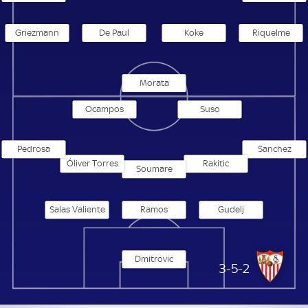
Griezmann
De Paul
Koke
Riquelme
Morata
Ocampos
Suso
Pedrosa
Sanchez
Óliver Torres
Rakitic
Soumare
Salas Valiente
Ramos
Gudelj
Dmitrovic
FC Sevilla
3-5-2