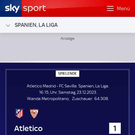
Menü
SPANIEN, LA LIGA
Atletico Madrid - FC Sevilla; Spanien, La Liga
S
SPIELENDE
P
I
Atletico Madrid - FC Sevilla. Spanien, La Liga.
E
L
16:15, Uhr, Samstag, 23.12.2023.
E
Z
Wanda Metropolitano
Zuschauer:
64.308.
N
D
u
E
s
c
h
Atletico Madrid
1
a