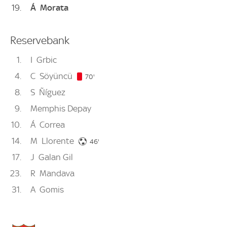
19
Á
Morata
Reservebank
1
I
Grbic
4
C
Söyüncü
70. minute
70'
8
S
Ñíguez
9
Memphis Depay
10
Á
Correa
14
M
Llorente
46. minute
46'
17
J
Galan Gil
23
R
Mandava
31
A
Gomis