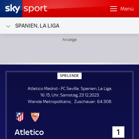
Menü
SPANIEN, LA LIGA
Atletico Madrid - FC Sevilla; Spanien, La Liga
S
SPIELENDE
P
I
Atletico Madrid - FC Sevilla. Spanien, La Liga.
E
L
16:15, Uhr, Samstag, 23.12.2023.
E
Z
Wanda Metropolitano
Zuschauer:
64.308.
N
D
u
E
s
c
h
Atletico Madrid
1
a