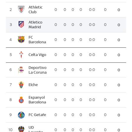
Athletic
2
0
0
0
0
0:0
0
0
Club
Atletico
3
0
0
0
0
0:0
0
0
Madrid
FC
4
0
0
0
0
0:0
0
0
Barcelona
Celta Vigo
5
0
0
0
0
0:0
0
0
Deportivo
6
0
0
0
0
0:0
0
0
La Coruna
Elche
7
0
0
0
0
0:0
0
0
Espanyol
8
0
0
0
0
0:0
0
0
Barcelona
FC Getafe
9
0
0
0
0
0:0
0
0
UD
10
0
0
0
0
0:0
0
0
Levante