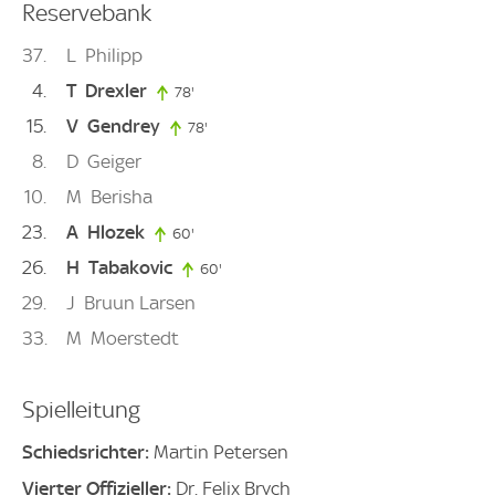
Reservebank
37
L
Philipp
4
T
Drexler
78'
78. minute
15
V
Gendrey
78'
78. minute
8
D
Geiger
10
M
Berisha
23
A
Hlozek
60'
60. minute
26
H
Tabakovic
60'
60. minute
29
J
Bruun Larsen
33
M
Moerstedt
Spielleitung
Schiedsrichter:
Martin Petersen
Vierter Offizieller:
Dr. Felix Brych