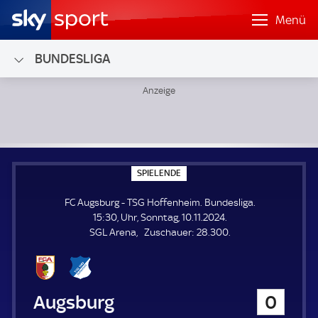
Menü
BUNDESLIGA
FC Augsburg - TSG Hoffenheim; Bundesliga
S
SPIELENDE
P
I
FC Augsburg - TSG Hoffenheim. Bundesliga.
E
L
15:30, Uhr, Sonntag, 10.11.2024.
E
Z
SGL Arena
Zuschauer:
28.300.
N
D
u
E
s
c
h
FC Augsburg
0
a