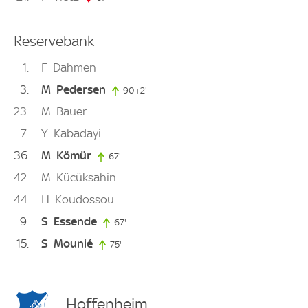
Reservebank
1
F
Dahmen
3
M
Pedersen
90+2'
92. minute
23
M
Bauer
7
Y
Kabadayi
36
M
Kömür
67'
67. minute
42
M
Kücüksahin
44
H
Koudossou
9
S
Essende
67'
67. minute
15
S
Mounié
75'
75. minute
Hoffenheim