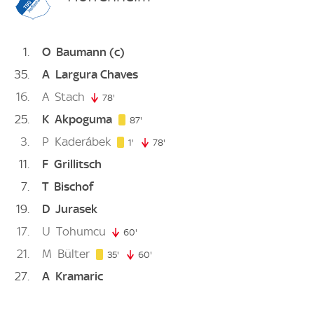
1
O
Baumann
(c)
35
A
Largura Chaves
16
A
Stach
78'
78. minute
25
K
Akpoguma
87. minute
87'
3
P
Kaderábek
1. minute
1'
78'
78. minute
11
F
Grillitsch
7
T
Bischof
19
D
Jurasek
17
U
Tohumcu
60'
60. minute
21
M
Bülter
35. minute
35'
60'
60. minute
27
A
Kramaric