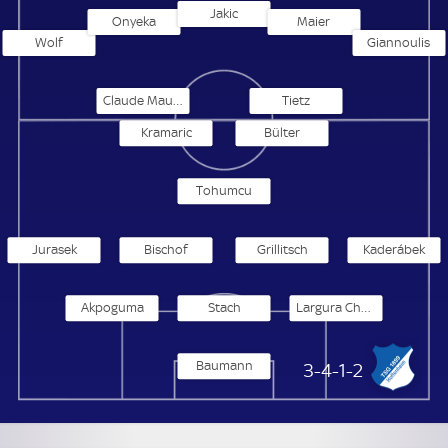
Jakic
Onyeka
Maier
Wolf
Giannoulis
Claude Maurice
Tietz
Kramaric
Bülter
Tohumcu
Jurasek
Bischof
Grillitsch
Kaderábek
Akpoguma
Stach
Largura Chaves
Baumann
TSG Hoffenheim
3-4-1-2