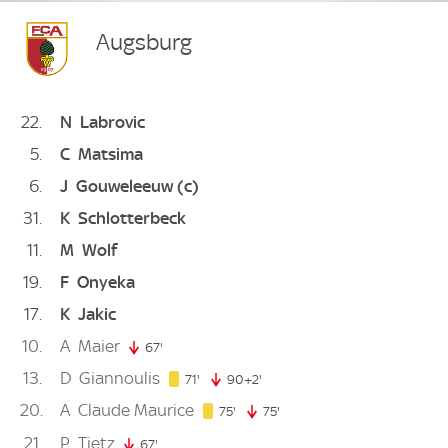
Augsburg
22
N
Labrovic
5
C
Matsima
6
J
Gouweleeuw
(c)
31
K
Schlotterbeck
11
M
Wolf
19
F
Onyeka
17
K
Jakic
10
A
Maier
67'
67. minute
13
D
Giannoulis
71. minute
71'
90+2'
92. minute
20
A
Claude Maurice
75. minute
75'
75'
75. minute
21
P
Tietz
67'
67. minute