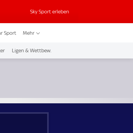
Sky Sport erleben
r Sport
Mehr
ger
Ligen & Wettbew.