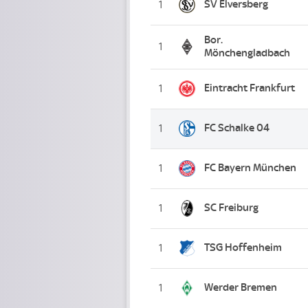
SV Elversberg
1
Bor.
1
Mönchengladbach
Eintracht Frankfurt
1
FC Schalke 04
1
FC Bayern München
1
SC Freiburg
1
TSG Hoffenheim
1
Werder Bremen
1