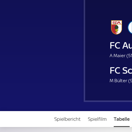
FC A
A Maier (
51
FC S
M Bülter (
Spielbericht
Spielfilm
Tabelle