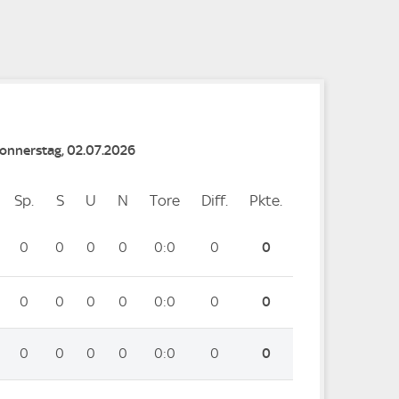
e
Donnerstag, 02.07.2026
Sp.
Spiele
S
Siege
U
Unentschieden
N
Niederlagen
Tore
Tore
Diff.
Differenz
Pkte.
Punkte
0
0
0
0
0:0
0
0
0
0
0
0
0:0
0
0
0
0
0
0
0:0
0
0