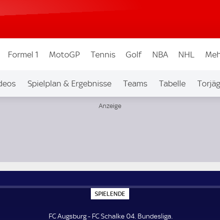
Formel 1
MotoGP
Tennis
Golf
NBA
NHL
Meh
deos
Spielplan & Ergebnisse
Teams
Tabelle
Torjä
S
SPIELENDE
P
I
E
FC Augsburg - FC Schalke 04. Bundesliga.