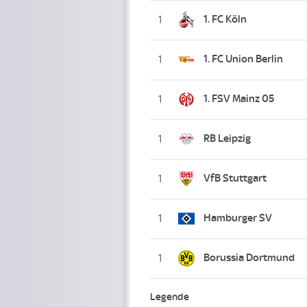
1. FC Köln
1
1. FC Union Berlin
1
1. FSV Mainz 05
1
RB Leipzig
1
VfB Stuttgart
1
Hamburger SV
1
Borussia Dortmund
1
Legende