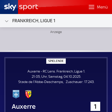
Menü
FRANKREICH, LIGUE 1
Auxerre - RC Lens; Frankreich, Ligue 1
S
SPIELENDE
P
I
Auxerre - RC Lens. Frankreich, Ligue 1.
E
L
21:05, Uhr, Samstag, 04.10.2025.
E
Z
Stade de l'Abbe-Deschamps
Zuschauer:
17.243.
N
D
u
E
s
c
h
Auxerre
1
a