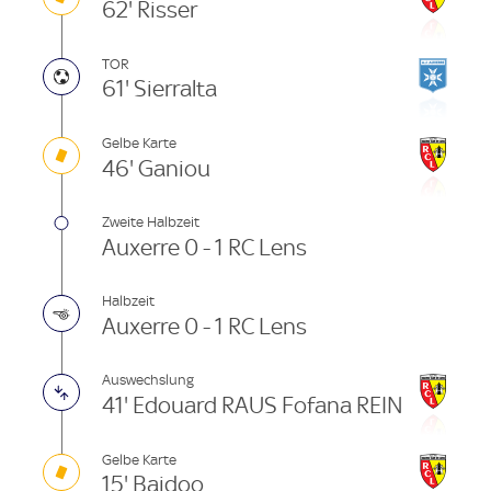
62' Risser
TOR
61' Sierralta
Gelbe Karte
46' Ganiou
Zweite Halbzeit
Auxerre 0 - 1 RC Lens
Halbzeit
Auxerre 0 - 1 RC Lens
Auswechslung
41' Edouard RAUS Fofana REIN
Gelbe Karte
15' Baidoo