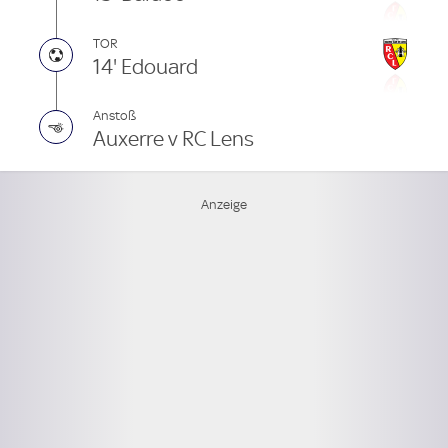
TOR
14' Edouard
Anstoß
Auxerre v RC Lens