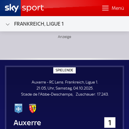
Menü
FRANKREICH, LIGUE 1
Auxerre - RC Lens; Frankreich, Ligue 1
S
SPIELENDE
P
I
Auxerre - RC Lens. Frankreich, Ligue 1.
E
L
21:05, Uhr, Samstag, 04.10.2025.
E
Z
Stade de l'Abbe-Deschamps
Zuschauer:
17.243.
N
D
u
E
s
c
h
Auxerre
1
a