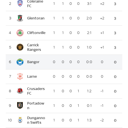
Coleraine
2
1
1
0
0
3:1
+2
3
FC
Glentoran
3
1
1
0
0
2:0
+2
3
Cliftonville
4
1
1
0
0
2:1
+1
3
Carrick
5
1
1
0
0
1:0
+1
3
Rangers
Bangor
6
0
0
0
0
0:0
0
0
Larne
7
0
0
0
0
0:0
0
0
Crusaders
8
1
0
0
1
1:2
-1
0
FC
Portadow
9
1
0
0
1
0:1
-1
0
n
Dunganno
10
1
0
0
1
1:3
-2
0
n Swifts