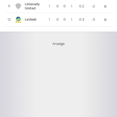
Limavady
11
1
0
0
1
0:2
-2
0
United
Linfield
12
1
0
0
1
0:3
-3
0