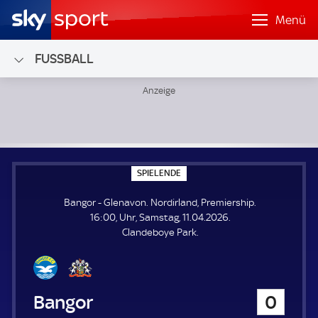
Menü
FUSSBALL
Bangor - Glenavon; Nordirland, Premiership
S
SPIELENDE
P
I
Bangor - Glenavon. Nordirland, Premiership.
E
L
16:00, Uhr, Samstag, 11.04.2026.
E
Clandeboye Park.
N
D
E
Bangor
0