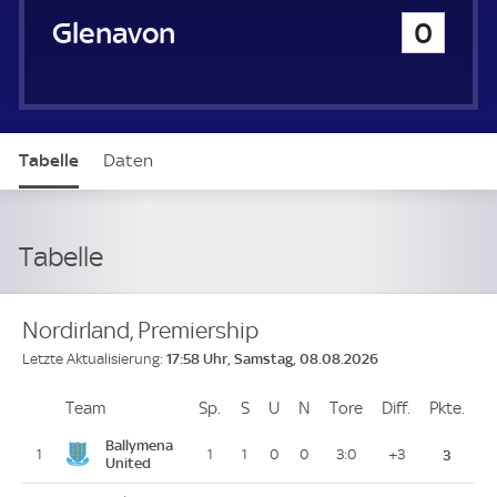
Glenavon
0
Tabelle
Daten
Tabelle
Nordirland, Premiership
17:58 Uhr, Samstag, 08.08.2026
Letzte Aktualisierung:
Team
Team
Sp.
Spiele
S
Siege
U
Unentschieden
N
Niederlagen
Tore
Tore
Diff.
Differenz
Pkte.
Pun
Platz
Ballymena
1
1
1
0
0
3:0
+3
3
United