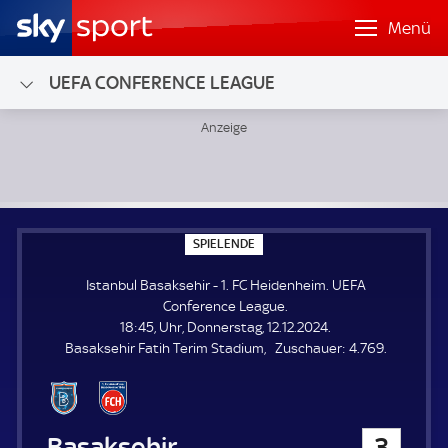
Menü
UEFA CONFERENCE LEAGUE
Istanbul Basaksehir - 1. FC Heidenheim; UEFA Conference 
S
SPIELENDE
P
I
Istanbul Basaksehir - 1. FC Heidenheim. UEFA
E
L
Conference League.
E
18:45, Uhr, Donnerstag, 12.12.2024.
N
D
Z
Basaksehir Fatih Terim Stadium
Zuschauer:
4.769.
E
u
s
c
h
Istanbul Basaksehir
3