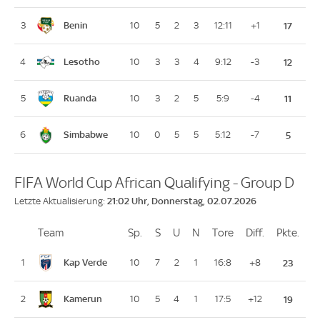
Benin
3
10
5
2
3
12:11
+1
17
Lesotho
4
10
3
3
4
9:12
-3
12
Ruanda
5
10
3
2
5
5:9
-4
11
Simbabwe
6
10
0
5
5
5:12
-7
5
FIFA World Cup African Qualifying - Group D
21:02 Uhr, Donnerstag, 02.07.2026
Letzte Aktualisierung:
Team
Team
Sp.
Spiele
S
Siege
U
Unentschieden
N
Niederlagen
Tore
Tore
Diff.
Differenz
Pkte.
Pun
Platz
Kap Verde
1
10
7
2
1
16:8
+8
23
Kamerun
2
10
5
4
1
17:5
+12
19