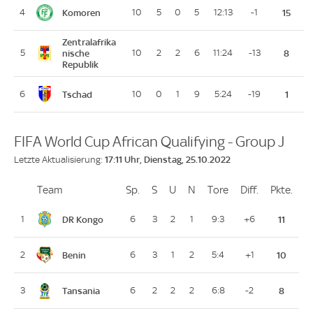
Komoren
4
10
5
0
5
12:13
-1
15
Zentralafrika
5
nische
10
2
2
6
11:24
-13
8
Republik
Tschad
6
10
0
1
9
5:24
-19
1
FIFA World Cup African Qualifying - Group J
17:11 Uhr, Dienstag, 25.10.2022
Letzte Aktualisierung:
Team
Team
Sp.
Spiele
S
Siege
U
Unentschieden
N
Niederlagen
Tore
Tore
Diff.
Differenz
Pkte.
Pun
Platz
DR Kongo
1
6
3
2
1
9:3
+6
11
Benin
2
6
3
1
2
5:4
+1
10
Tansania
3
6
2
2
2
6:8
-2
8