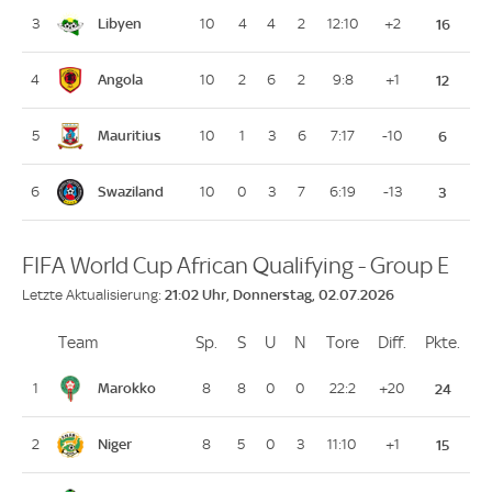
Libyen
3
10
4
4
2
12:10
+2
16
Angola
4
10
2
6
2
9:8
+1
12
Mauritius
5
10
1
3
6
7:17
-10
6
Swaziland
6
10
0
3
7
6:19
-13
3
FIFA World Cup African Qualifying - Group E
21:02 Uhr, Donnerstag, 02.07.2026
Letzte Aktualisierung:
Team
Team
Sp.
Spiele
S
Siege
U
Unentschieden
N
Niederlagen
Tore
Tore
Diff.
Differenz
Pkte.
Pun
Platz
Marokko
1
8
8
0
0
22:2
+20
24
Niger
2
8
5
0
3
11:10
+1
15