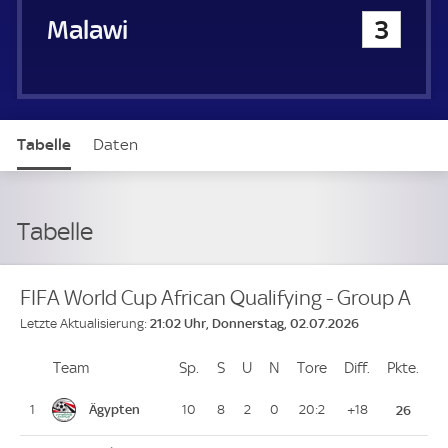
Malawi
3
Tabelle
Daten
Tabelle
FIFA World Cup African Qualifying - Group A
21:02 Uhr, Donnerstag, 02.07.2026
Letzte Aktualisierung:
Team
Team
Sp.
Spiele
S
Siege
U
Unentschieden
N
Niederlagen
Tore
Tore
Diff.
Differenz
Pkte.
Pun
Platz
Ägypten
1
10
8
2
0
20:2
+18
26