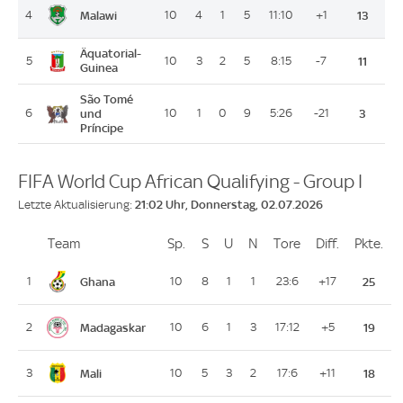
Malawi
4
10
4
1
5
11:10
+1
13
Äquatorial-
5
10
3
2
5
8:15
-7
11
Guinea
São Tomé
6
und
10
1
0
9
5:26
-21
3
Príncipe
FIFA World Cup African Qualifying - Group I
21:02 Uhr, Donnerstag, 02.07.2026
Letzte Aktualisierung:
Team
Team
Sp.
Spiele
S
Siege
U
Unentschieden
N
Niederlagen
Tore
Tore
Diff.
Differenz
Pkte.
Pu
Platz
Ghana
1
10
8
1
1
23:6
+17
25
Madagaskar
2
10
6
1
3
17:12
+5
19
Mali
3
10
5
3
2
17:6
+11
18