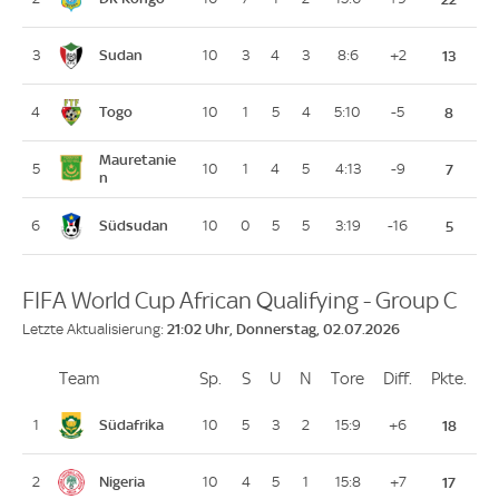
Sudan
3
10
3
4
3
8:6
+2
13
Togo
4
10
1
5
4
5:10
-5
8
Mauretanie
5
10
1
4
5
4:13
-9
7
n
Südsudan
6
10
0
5
5
3:19
-16
5
FIFA World Cup African Qualifying - Group C
21:02 Uhr, Donnerstag, 02.07.2026
Letzte Aktualisierung:
Team
Team
Sp.
Spiele
S
Siege
U
Unentschieden
N
Niederlagen
Tore
Tore
Diff.
Differenz
Pkte.
Pun
Platz
Südafrika
1
10
5
3
2
15:9
+6
18
Nigeria
2
10
4
5
1
15:8
+7
17