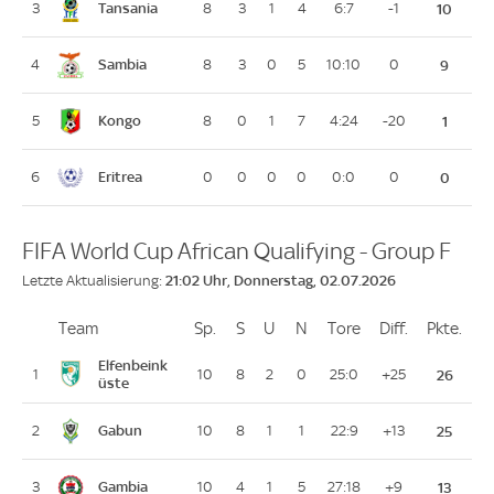
Tansania
3
8
3
1
4
6:7
-1
10
Sambia
4
8
3
0
5
10:10
0
9
Kongo
5
8
0
1
7
4:24
-20
1
Eritrea
6
0
0
0
0
0:0
0
0
FIFA World Cup African Qualifying - Group F
21:02 Uhr, Donnerstag, 02.07.2026
Letzte Aktualisierung:
Team
Team
Sp.
Spiele
S
Siege
U
Unentschieden
N
Niederlagen
Tore
Tore
Diff.
Differenz
Pkte.
Pun
Platz
Elfenbeink
1
10
8
2
0
25:0
+25
26
üste
Gabun
2
10
8
1
1
22:9
+13
25
Gambia
3
10
4
1
5
27:18
+9
13