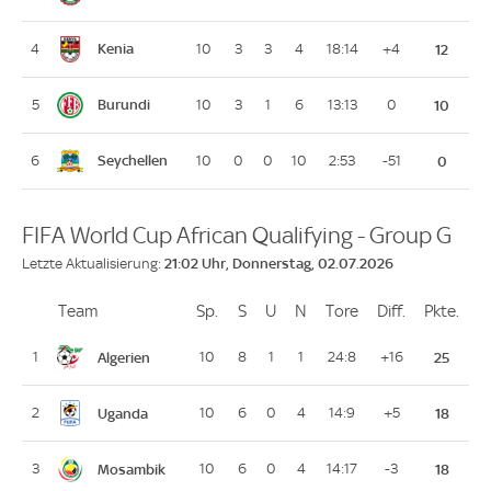
Kenia
4
10
3
3
4
18:14
+4
12
Burundi
5
10
3
1
6
13:13
0
10
Seychellen
6
10
0
0
10
2:53
-51
0
FIFA World Cup African Qualifying - Group G
21:02 Uhr, Donnerstag, 02.07.2026
Letzte Aktualisierung:
Team
Team
Sp.
Spiele
S
Siege
U
Unentschieden
N
Niederlagen
Tore
Tore
Diff.
Differenz
Pkte.
Pun
Platz
Algerien
1
10
8
1
1
24:8
+16
25
Uganda
2
10
6
0
4
14:9
+5
18
Mosambik
3
10
6
0
4
14:17
-3
18