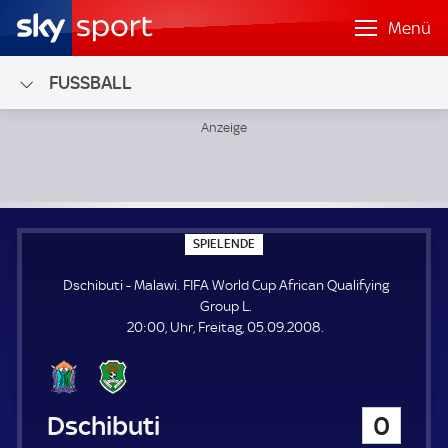
Menü
FUSSBALL
Dschibuti - Malawi; FIFA World Cup African Qualifying Grou
S
SPIELENDE
P
I
Dschibuti - Malawi. FIFA World Cup African Qualifying
E
L
Group L.
E
20:00, Uhr, Freitag, 05.09.2008.
N
D
E
Dschibuti
0