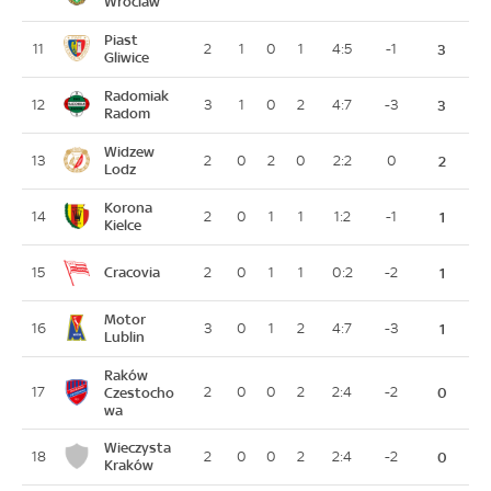
Wroclaw
Piast
11
2
1
0
1
4:5
-1
3
Gliwice
Radomiak
12
3
1
0
2
4:7
-3
3
Radom
Widzew
13
2
0
2
0
2:2
0
2
Lodz
Korona
14
2
0
1
1
1:2
-1
1
Kielce
Cracovia
15
2
0
1
1
0:2
-2
1
Motor
16
3
0
1
2
4:7
-3
1
Lublin
Raków
17
Czestocho
2
0
0
2
2:4
-2
0
wa
Wieczysta
18
2
0
0
2
2:4
-2
0
Kraków