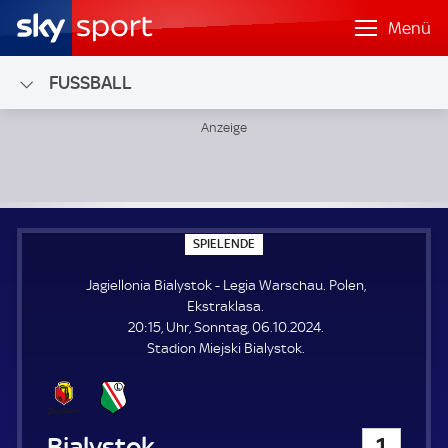
Menü
FUSSBALL
Jagiellonia Bialystok - Legia Warschau; Polen, Ekstraklasa
S
SPIELENDE
P
I
Jagiellonia Bialystok - Legia Warschau. Polen,
E
L
Ekstraklasa.
E
20:15, Uhr, Sonntag, 06.10.2024.
N
D
Stadion Miejski Bialystok.
E
Jagiellonia Bialystok
1