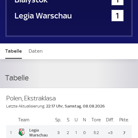
Legia Warschau
1
Tabelle
Daten
Tabelle
Polen, Ekstraklasa
22:17 Uhr, Samstag, 08.08.2026
Letzte Aktualisierung:
Team
Team
Sp.
Spiele
S
Siege
U
Unentschieden
N
Niederlagen
Tore
Tore
Diff.
Differenz
Pkte.
Pun
Platz
Legia
1
3
2
1
0
5:2
+3
7
Warschau