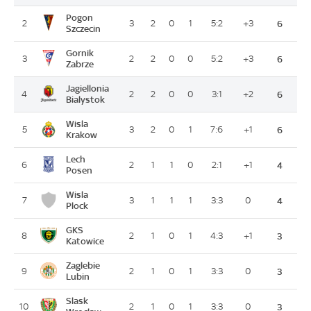
Pogon
2
3
2
0
1
5:2
+3
6
Szczecin
Gornik
3
2
2
0
0
5:2
+3
6
Zabrze
Jagiellonia
4
2
2
0
0
3:1
+2
6
Bialystok
Wisla
5
3
2
0
1
7:6
+1
6
Krakow
Lech
6
2
1
1
0
2:1
+1
4
Posen
Wisla
7
3
1
1
1
3:3
0
4
Plock
GKS
8
2
1
0
1
4:3
+1
3
Katowice
Zaglebie
9
2
1
0
1
3:3
0
3
Lubin
Slask
10
2
1
0
1
3:3
0
3