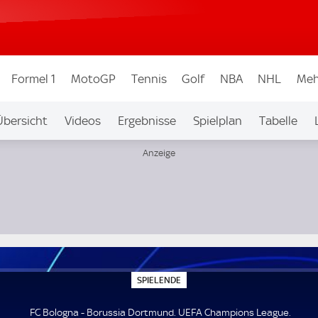
Formel 1
MotoGP
Tennis
Golf
NBA
NHL
Meh
Übersicht
Videos
Ergebnisse
Spielplan
Tabelle
S
SPIELENDE
P
I
E
FC Bologna - Borussia Dortmund. UEFA Champions League.