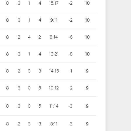
8
3
1
4
15:17
-2
10
8
3
1
4
9:11
-2
10
8
2
4
2
8:14
-6
10
8
3
1
4
13:21
-8
10
8
2
3
3
14:15
-1
9
8
3
0
5
10:12
-2
9
8
3
0
5
11:14
-3
9
8
2
3
3
8:11
-3
9