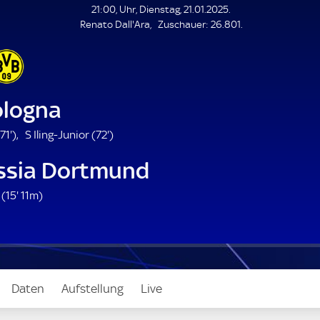
L
21:00, Uhr, Dienstag, 21.01.2025.
E
Z
Renato Dall'Ara
Zuschauer:
26.801.
N
D
u
E
s
c
h
a
ologna
u
e
7
7
71'
)
S Iling-Junior (
72'
)
r
1
2
ssia Dortmund
.
.
m
m
1
 (
15'
11m)
i
i
5
n
n
.
u
u
m
t
t
i
e
e
n
Daten
Aufstellung
Live
u
t