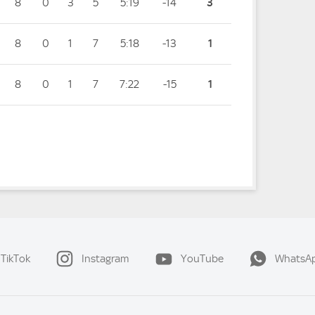
8
0
3
5
5:19
-14
3
8
0
1
7
5:18
-13
1
8
0
1
7
7:22
-15
1
TikTok
Instagram
YouTube
WhatsA