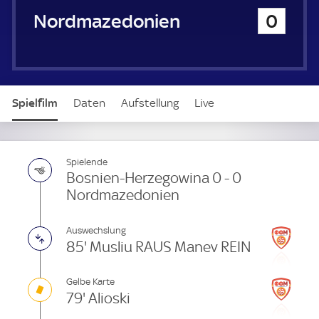
u
Nordmazedonien
0
e
r
Spielfilm
Daten
Aufstellung
Live
Spielende
Bosnien-Herzegowina 0 - 0
Nordmazedonien
Auswechslung
85' Musliu RAUS Manev REIN
Gelbe Karte
79' Alioski