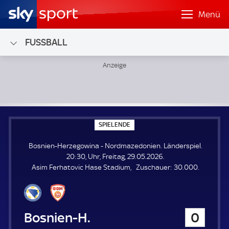
Menü
FUSSBALL
Bosnien-Herzegowina - Nordmazedonien; Länderspiel
S
SPIELENDE
P
I
Bosnien-Herzegowina - Nordmazedonien. Länderspiel.
E
L
20:30, Uhr, Freitag, 29.05.2026.
E
Z
Asim Ferhatovic Hase Stadium
Zuschauer:
30.000.
N
D
u
E
s
c
h
Bosnien-Herzegowina
0
a