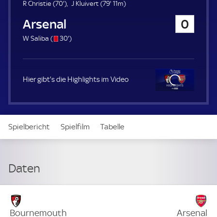
u
7
7
R Christie (
70'
)
J Kluivert (
79'
11m)
e
0
9
Arsenal
0
r
.
.
m
m
s
3
W Saliba (
30'
)
i
i
/
0
n
n
o
.
u
u
m
t
t
i
Hier gibt's die Highlights im Video
e
e
n
u
t
Clo
e
se
Spielbericht
Spielfilm
Tabelle
News & Video
Daten
Aufstellung
Live
Daten
Verteidigung
Bournemouth
Arsenal