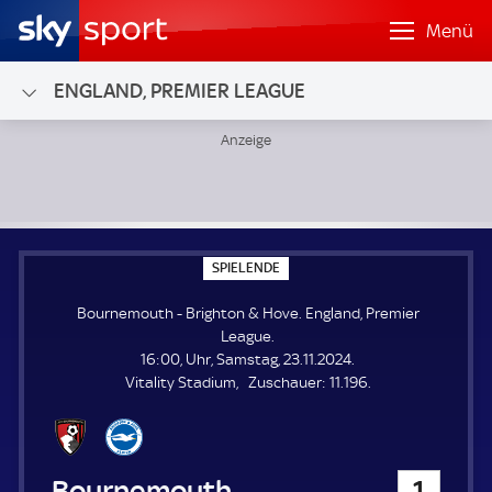
Menü
ENGLAND, PREMIER LEAGUE
Bournemouth - Brighton & Hove; England, Premier League
S
SPIELENDE
P
I
Bournemouth - Brighton & Hove. England, Premier
E
L
League.
E
16:00, Uhr, Samstag, 23.11.2024.
N
D
Z
Vitality Stadium
Zuschauer:
11.196.
E
u
s
c
h
Bournemouth
1