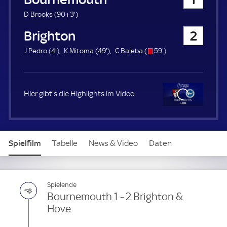
a
u
9
D Brooks (
90+3'
)
e
3
Brighton & Hove
2
r
.
m
4
4
s
5
J Pedro (
4'
)
K Mitoma (
49'
)
C Baleba (
59'
)
i
.
9
/
9
n
m
.
o
.
u
i
m
m
t
n
i
i
Hier gibt's die Highlights im Video
e
u
n
n
t
u
u
e
t
t
Clo
e
e
se
Spielfilm
Tabelle
News & Video
Daten
Aufstellung
Spielende
Bournemouth 1 - 2 Brighton &
Hove