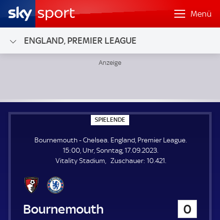
Menü
ENGLAND, PREMIER LEAGUE
Bournemouth - Chelsea; England, Premier League
S
SPIELENDE
P
I
Bournemouth - Chelsea. England, Premier League.
E
L
15:00, Uhr, Sonntag, 17.09.2023.
E
Z
Vitality Stadium
Zuschauer:
10.421.
N
D
u
E
s
c
h
Bournemouth
0
a