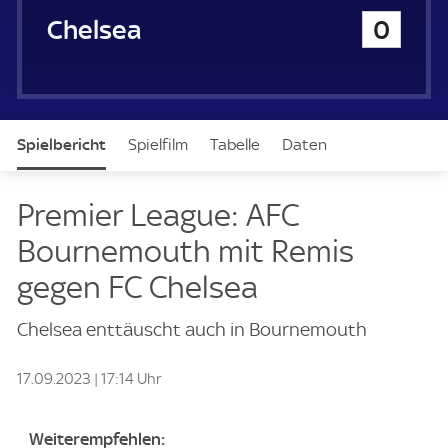
u
Chelsea
0
e
r
Spielbericht
Spielfilm
Tabelle
Daten
Aufstellung
Premier League: AFC
Bournemouth mit Remis
gegen FC Chelsea
Chelsea enttäuscht auch in Bournemouth
17.09.2023 | 17:14 Uhr
Weiterempfehlen: