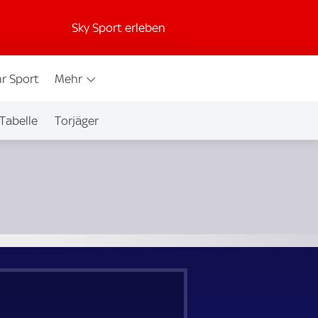
Sky Sport erleben
r Sport
Mehr
Tabelle
Torjäger