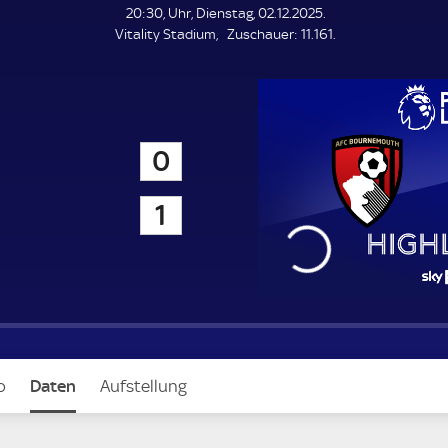
L
20:30, Uhr, Dienstag, 02.12.2025.
E
Z
Vitality Stadium
Zuschauer:
11.161.
N
D
u
E
s
c
h
a
0
u
e
r
1
o
Daten
Aufstellung