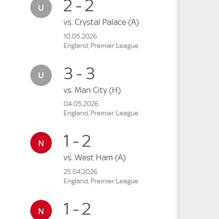
2 - 2
vs.
Crystal Palace
(A)
10.05.2026
England, Premier League
3 - 3
vs.
Man City
(H)
04.05.2026
England, Premier League
1 - 2
vs.
West Ham
(A)
25.04.2026
England, Premier League
1 - 2