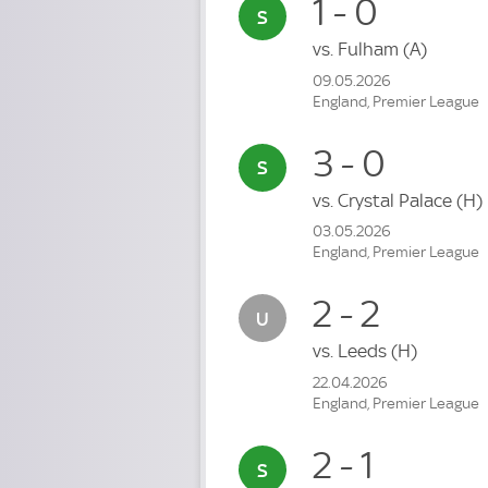
1 - 0
vs.
Fulham
(A)
09.05.2026
England, Premier League
3 - 0
vs.
Crystal Palace
(H)
03.05.2026
England, Premier League
2 - 2
vs.
Leeds
(H)
22.04.2026
England, Premier League
2 - 1