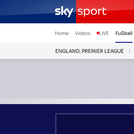
Home
Videos
LIVE
Fußball
ENGLAND, PREMIER LEAGUE
Bournemouth - Everton; England, Premier League