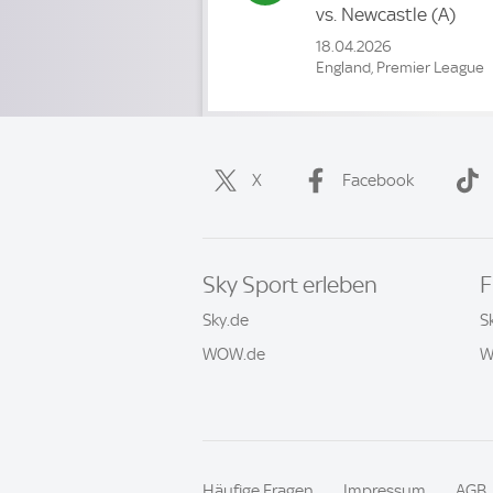
vs.
Newcastle
(A)
18.04.2026
England, Premier League
X
Facebook
Sky Sport erleben
F
Sky.de
S
WOW.de
W
Häufige Fragen
Impressum
AGB