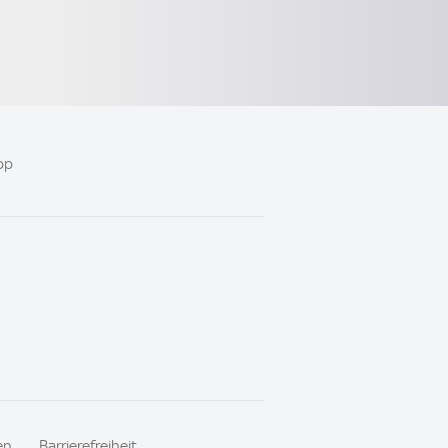
pp
en
Barrierefreiheit