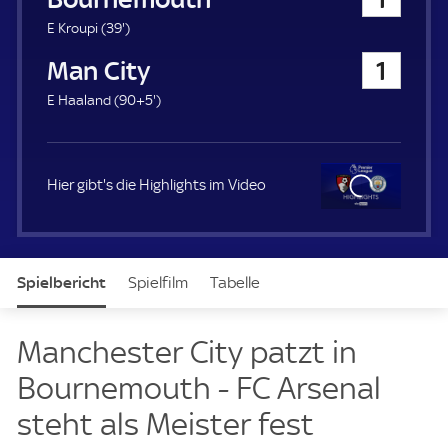
a
u
3
E Kroupi (
39'
)
e
9
Manchester City
1
r
.
m
9
E Haaland (
90+5'
)
i
5
n
.
u
m
t
i
Hier gibt's die Highlights im Video
e
n
u
t
Clo
e
se
Spielbericht
Spielfilm
Tabelle
News & Video
Daten
Aufstellung
Live
Manchester City patzt in
Bournemouth - FC Arsenal
steht als Meister fest