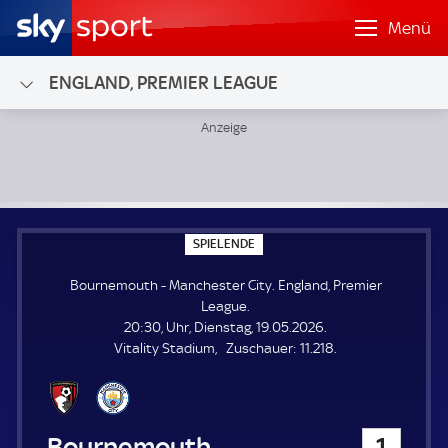
Menü
ENGLAND, PREMIER LEAGUE
Bournemouth - Manchester City; England, Premier League
S
SPIELENDE
P
I
Bournemouth - Manchester City. England, Premier
E
L
League.
E
20:30, Uhr, Dienstag, 19.05.2026.
N
D
Z
Vitality Stadium
Zuschauer:
11.218.
E
u
s
c
h
Bournemouth
1