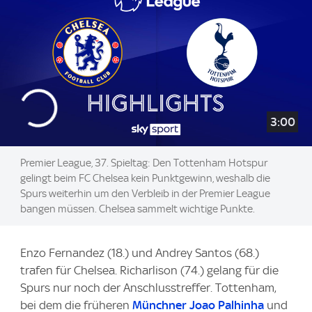
3:00
Premier League, 37. Spieltag: Den Tottenham Hotspur
gelingt beim FC Chelsea kein Punktgewinn, weshalb die
Spurs weiterhin um den Verbleib in der Premier League
bangen müssen. Chelsea sammelt wichtige Punkte.
Enzo Fernandez (18.) und Andrey Santos (68.)
trafen für Chelsea. Richarlison (74.) gelang für die
Spurs nur noch der Anschlusstreffer. Tottenham,
bei dem die früheren
Münchner
Joao Palhinha
und