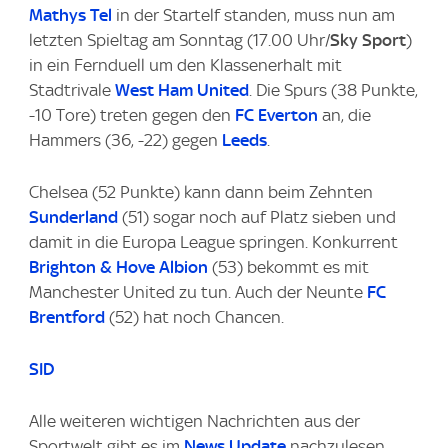
Mathys Tel
in der Startelf standen, muss nun am
letzten Spieltag am Sonntag (17.00 Uhr/
Sky Sport
)
in ein Fernduell um den Klassenerhalt mit
Stadtrivale
West Ham United
. Die Spurs (38 Punkte,
-10 Tore) treten gegen den
FC Everton
an, die
Hammers (36, -22) gegen
Leeds
.
Chelsea (52 Punkte) kann dann beim Zehnten
Sunderland
(51) sogar noch auf Platz sieben und
damit in die Europa League springen. Konkurrent
Brighton & Hove Albion
(53) bekommt es mit
Manchester United zu tun. Auch der Neunte
FC
Brentford
(52) hat noch Chancen.
SID
Alle weiteren wichtigen Nachrichten aus der
Sportwelt gibt es im
News Update
nachzulesen.