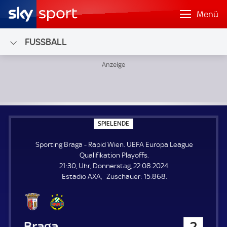
Menü
FUSSBALL
Sporting Braga - Rapid Wien; UEFA Europa League Qualifika
S
SPIELENDE
P
I
Sporting Braga - Rapid Wien. UEFA Europa League
E
L
Qualifikation Playoffs.
E
21:30, Uhr, Donnerstag, 22.08.2024.
N
D
Z
Estadio AXA
Zuschauer:
15.868.
E
u
s
c
h
Sporting Braga
2