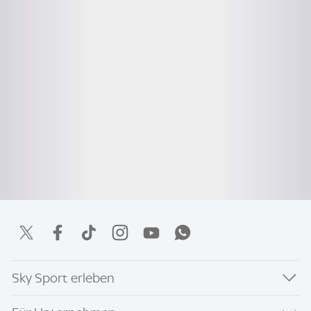
Sky Sport erleben