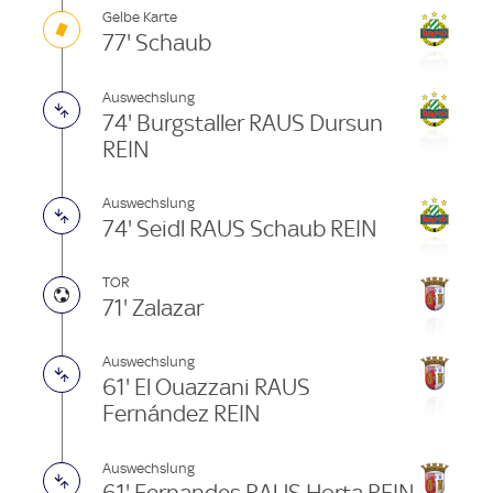
Gelbe Karte
77' Schaub
Auswechslung
74' Burgstaller RAUS Dursun
REIN
Auswechslung
74' Seidl RAUS Schaub REIN
TOR
71' Zalazar
Auswechslung
61' El Ouazzani RAUS
Fernández REIN
Auswechslung