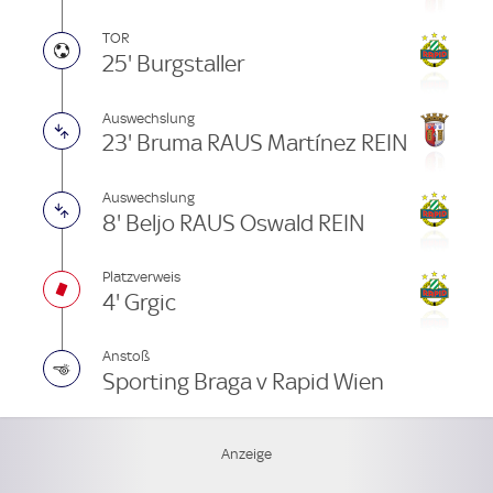
TOR
25' Burgstaller
Auswechslung
23' Bruma RAUS Martínez REIN
Auswechslung
8' Beljo RAUS Oswald REIN
Platzverweis
4' Grgic
Anstoß
Sporting Braga v Rapid Wien