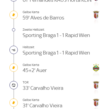
61' Fernandes RAUS Horta REIN
Gelbe Karte
59' Alves de Barros
Zweite Halbzeit
Sporting Braga 1 - 1 Rapid Wien
Halbzeit
Sporting Braga 1 - 1 Rapid Wien
Gelbe Karte
45+2' Auer
TOR
33' Carvalho Vieira
Gelbe Karte
31' Carvalho Vieira