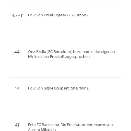
45'+1'
Foul von Rakel Engesvik (SK Brann).
44'
Ona Batlle (FC Barcelona) bekommt in der eigenen
Hälfte einen Freistoß zugesprochen.
44'
Foul von Signe Gaupset (SK Brann).
41'
Ecke FC Barcelona. Die Ecke wurde verursacht von
Aurora Mikalsen.