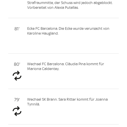
Strafraummitte, der Schuss wird jedoch abgeblockt.
Vorbereitet von Alexia Putellas.
81'
Ecke FC Barcelona. Die Ecke wurde verursacht von
Karoline Haugland.
80'
Wechsel FC Barcelona. Clàudia Pina kommt für
Mariona Caldentey.
79'
Wechsel SK Brann. Sara Ritter kommt für Joanna
Tynnilä.