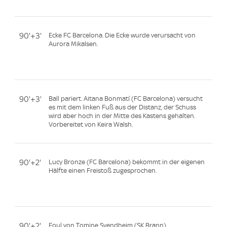
90'+3'
Ecke FC Barcelona. Die Ecke wurde verursacht von
Aurora Mikalsen.
90'+3'
Ball pariert. Aitana Bonmatí (FC Barcelona) versucht
es mit dem linken Fuß aus der Distanz, der Schuss
wird aber hoch in der Mitte des Kastens gehalten.
Vorbereitet von Keira Walsh.
90'+2'
Lucy Bronze (FC Barcelona) bekommt in der eigenen
Hälfte einen Freistoß zugesprochen.
90'+2'
Foul von Tomine Svendheim (SK Brann).