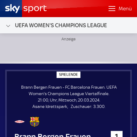
Menü
UEFA WOMEN'S CHAMPIONS LEAGUE
Brann Bergen Frauen - FC Barcelona Frauen; UEFA Women'
S
SPIELENDE
P
I
Brann Bergen Frauen - FC Barcelona Frauen. UEFA
E
L
Women's Champions League Viertelfinale.
E
21:00, Uhr, Mittwoch, 20.03.2024.
N
D
Z
Asane Idrettspark
Zuschauer:
3.300.
E
u
s
c
h
Brann Bergen Frauen
1