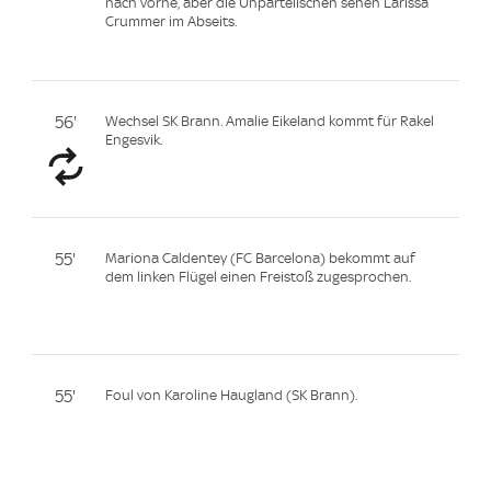
nach vorne, aber die Unparteiischen sehen Larissa
Crummer im Abseits.
56'
Wechsel SK Brann. Amalie Eikeland kommt für Rakel
Engesvik.
55'
Mariona Caldentey (FC Barcelona) bekommt auf
dem linken Flügel einen Freistoß zugesprochen.
55'
Foul von Karoline Haugland (SK Brann).