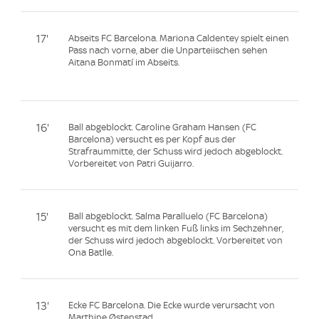
17'
Abseits FC Barcelona. Mariona Caldentey spielt einen
Pass nach vorne, aber die Unparteiischen sehen
Aitana Bonmatí im Abseits.
16'
Ball abgeblockt. Caroline Graham Hansen (FC
Barcelona) versucht es per Kopf aus der
Strafraummitte, der Schuss wird jedoch abgeblockt.
Vorbereitet von Patri Guijarro.
15'
Ball abgeblockt. Salma Paralluelo (FC Barcelona)
versucht es mit dem linken Fuß links im Sechzehner,
der Schuss wird jedoch abgeblockt. Vorbereitet von
Ona Batlle.
13'
Ecke FC Barcelona. Die Ecke wurde verursacht von
Marthine Østenstad.