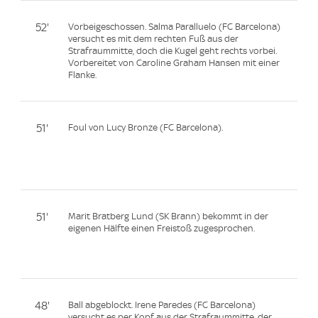
52'
Vorbeigeschossen. Salma Paralluelo (FC Barcelona)
versucht es mit dem rechten Fuß aus der
Strafraummitte, doch die Kugel geht rechts vorbei.
Vorbereitet von Caroline Graham Hansen mit einer
Flanke.
51'
Foul von Lucy Bronze (FC Barcelona).
51'
Marit Bratberg Lund (SK Brann) bekommt in der
eigenen Hälfte einen Freistoß zugesprochen.
48'
Ball abgeblockt. Irene Paredes (FC Barcelona)
versucht es per Kopf aus der Strafraummitte, der