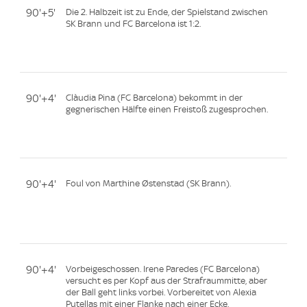
90'+5'
Die 2. Halbzeit ist zu Ende, der Spielstand zwischen
SK Brann und FC Barcelona ist 1:2.
90'+4'
Clàudia Pina (FC Barcelona) bekommt in der
gegnerischen Hälfte einen Freistoß zugesprochen.
90'+4'
Foul von Marthine Østenstad (SK Brann).
90'+4'
Vorbeigeschossen. Irene Paredes (FC Barcelona)
versucht es per Kopf aus der Strafraummitte, aber
der Ball geht links vorbei. Vorbereitet von Alexia
Putellas mit einer Flanke nach einer Ecke.