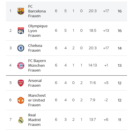
FC
1
Barcelona
6
5
1
0
20:3
+17
16
Frauen
Olympique
2
Lyon
6
5
1
0
18:5
+13
16
Frauen
Chelsea
3
6
4
2
0
20:3
+17
14
Frauen
FC Bayern
4
München
6
4
1
1
14:13
+1
13
Frauen
Arsenal
5
6
4
0
2
11:6
+5
12
Frauen
Manchest
6
er United
6
4
0
2
7:9
-2
12
Frauen
Real
7
Madrid
6
3
2
1
13:7
+6
11
Frauen