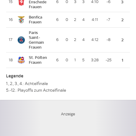
15
Enschede
6
0
3
3
4:10
-6
3
Frauen
Benfica
16
6
0
2
4
4:11
-7
2
Frauen
Paris
Saint-
17
6
0
2
4
4:12
-8
2
Germain
Frauen
St. Pölten
18
6
0
1
5
3:28
-25
1
Frauen
Legende
1., 2., 3., 4.: Achtelfinale
5.-12.: Playoffs zum Achtelfinale