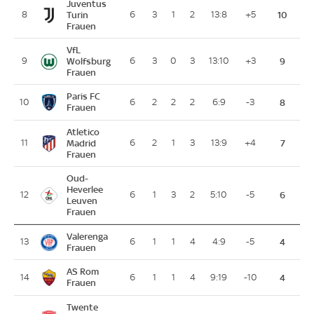
Juventus
8
Turin
6
3
1
2
13:8
+5
10
Frauen
VfL
9
Wolfsburg
6
3
0
3
13:10
+3
9
Frauen
Paris FC
10
6
2
2
2
6:9
-3
8
Frauen
Atletico
11
Madrid
6
2
1
3
13:9
+4
7
Frauen
Oud-
Heverlee
12
6
1
3
2
5:10
-5
6
Leuven
Frauen
Valerenga
13
6
1
1
4
4:9
-5
4
Frauen
AS Rom
14
6
1
1
4
9:19
-10
4
Frauen
Twente