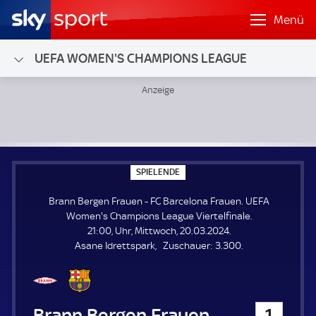
Menü
UEFA WOMEN'S CHAMPIONS LEAGUE
Brann Bergen Frauen - FC Barcelona Frauen; UEFA Women'
S
SPIELENDE
P
I
Brann Bergen Frauen - FC Barcelona Frauen. UEFA
E
L
Women's Champions League Viertelfinale.
E
21:00, Uhr, Mittwoch, 20.03.2024.
N
D
Z
Asane Idrettspark
Zuschauer:
3.300.
E
u
s
c
h
Brann Bergen Frauen
1