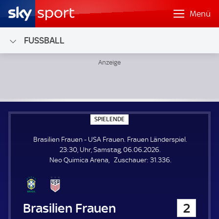
Menü
FUSSBALL
Brasilien Frauen - USA Frauen; Frauen Länderspiel
S
SPIELENDE
P
I
Brasilien Frauen - USA Frauen. Frauen Länderspiel.
E
L
23:30, Uhr, Samstag, 06.06.2026.
E
Z
Neo Quimica Arena
Zuschauer:
31.336.
N
D
u
E
s
c
h
Brasilien Frauen
2
a