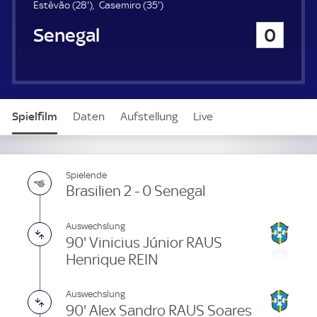
u
2
3
Estêvão (
28'
)
Casemiro (
35'
)
e
8
5
Senegal
0
r
.
.
m
m
i
i
n
n
u
u
t
t
Spielfilm
Daten
Aufstellung
Live
e
e
Spielende
Brasilien 2 - 0 Senegal
Auswechslung
90' Vinicius Júnior RAUS
Henrique REIN
Auswechslung
90' Alex Sandro RAUS Soares