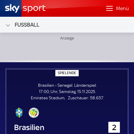
Menü
FUSSBALL
Brasilien - Senegal; Länderspiel
S
SPIELENDE
P
I
Brasilien - Senegal. Länderspiel.
E
L
17:00, Uhr, Samstag, 15.11.2025.
E
Z
Emirates Stadium
Zuschauer:
58.657.
N
D
u
E
s
c
h
Brasilien
2
a