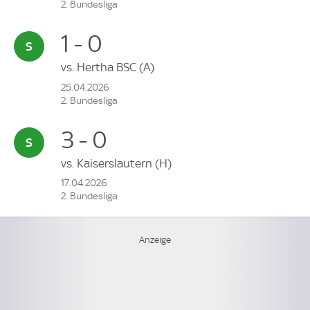
2. Bundesliga
1 - 0
vs.
Hertha BSC
(A)
25.04.2026
2. Bundesliga
3 - 0
vs.
Kaiserslautern
(H)
17.04.2026
2. Bundesliga