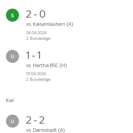
2 - 0
vs.
Kaiserslautern
(A)
24.04.2026
2. Bundesliga
1 - 1
vs.
Hertha BSC
(H)
19.04.2026
2. Bundesliga
Kiel
2 - 2
vs.
Darmstadt
(A)