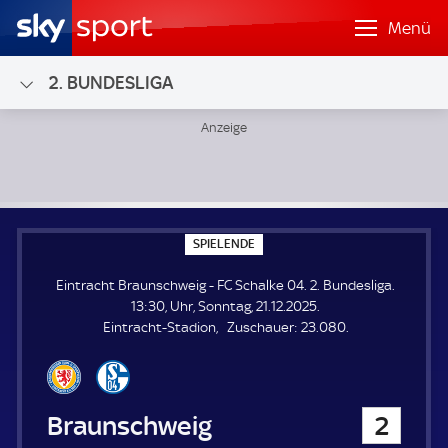
Menü
2. BUNDESLIGA
Eintracht Braunschweig - FC Schalke 04; 2. Bundesliga
S
SPIELENDE
P
I
Eintracht Braunschweig - FC Schalke 04. 2. Bundesliga.
E
L
13:30, Uhr, Sonntag, 21.12.2025.
E
Z
Eintracht-Stadion
Zuschauer:
23.080.
N
D
u
E
s
c
h
Eintracht Braunschweig
2
a