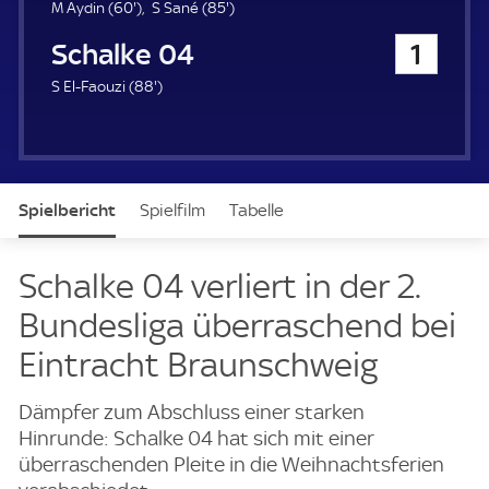
u
6
8
M Aydin (
60'
)
S Sané (
85'
)
e
0
5
FC Schalke 04
1
r
.
.
m
m
8
S El-Faouzi (
88'
)
i
i
8
n
n
.
u
u
m
t
t
i
e
e
n
Spielbericht
Spielfilm
Tabelle
u
t
e
News & Video
Daten
Aufstellung
Live
Schalke 04 verliert in der 2.
Bundesliga überraschend bei
Eintracht Braunschweig
Dämpfer zum Abschluss einer starken
Hinrunde: Schalke 04 hat sich mit einer
überraschenden Pleite in die Weihnachtsferien