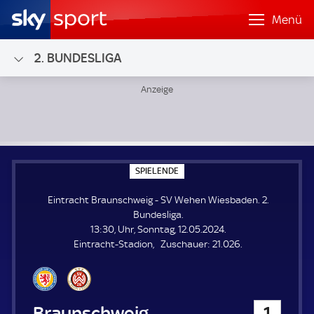
Menü
2. BUNDESLIGA
Eintracht Braunschweig - SV Wehen Wiesbaden; 2. Bundesl
S
SPIELENDE
P
I
Eintracht Braunschweig - SV Wehen Wiesbaden. 2.
E
L
Bundesliga.
E
13:30, Uhr, Sonntag, 12.05.2024.
N
D
Z
Eintracht-Stadion
Zuschauer:
21.026.
E
u
s
c
h
Eintracht Braunschweig
1