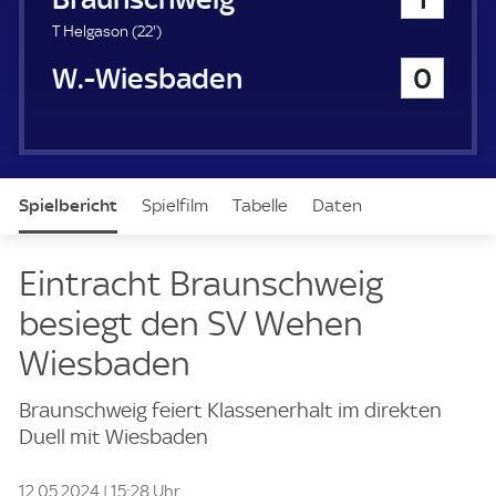
a
u
2
T Helgason (
22'
)
e
2
SV Wehen Wiesbaden
0
r
.
m
i
n
u
t
Spielbericht
Spielfilm
Tabelle
Daten
e
Aufstellung
Live
Eintracht Braunschweig
besiegt den SV Wehen
Wiesbaden
Braunschweig feiert Klassenerhalt im direkten
Duell mit Wiesbaden
12.05.2024 | 15:28 Uhr