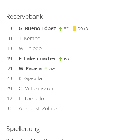
Reservebank
3
G
Bueno López
93. minute
82'
82. minute
90+3'
11
T
Kempe
13
M
Thiede
19
F
Lakenmacher
63'
63. minute
21
M
Papela
82'
82. minute
23
K
Gjasula
29
O
Vilhelmsson
42
F
Torsiello
30
A
Brunst-Zollner
Spielleitung