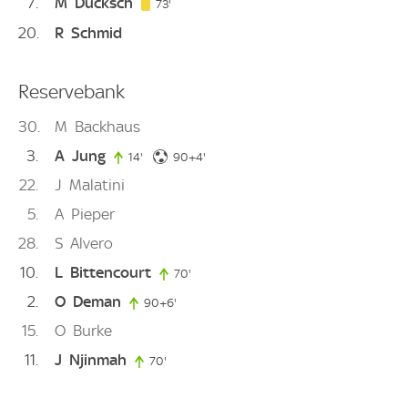
7
M
Ducksch
73. minute
73'
20
R
Schmid
Reservebank
30
M
Backhaus
3
A
Jung
94. minute
14'
14. minute
90+4'
22
J
Malatini
5
A
Pieper
28
S
Alvero
10
L
Bittencourt
70'
70. minute
2
O
Deman
90+6'
96. minute
15
O
Burke
11
J
Njinmah
70'
70. minute