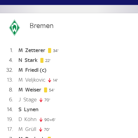
Bremen
1
M
Zetterer
34. minute
34'
4
N
Stark
22. minute
22'
32
M
Friedl
(c)
13
M
Veljkovic
14'
14. minute
8
M
Weiser
54. minute
54'
6
J
Stage
70'
70. minute
14
S
Lynen
19
D
Köhn
90+6'
96. minute
17
M
Grüll
70'
70. minute