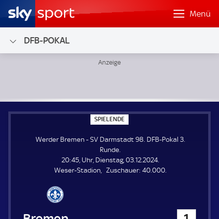
Menü
DFB-POKAL
Werder Bremen - SV Darmstadt 98; DFB-Pokal 3. Runde
S
SPIELENDE
P
I
Werder Bremen - SV Darmstadt 98. DFB-Pokal 3.
E
L
Runde.
E
20:45, Uhr, Dienstag, 03.12.2024.
N
D
Z
Weser-Stadion
Zuschauer:
40.000.
E
u
s
c
h
Werder Bremen
1