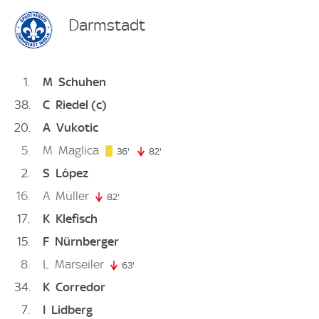
Darmstadt
1
M
Schuhen
38
C
Riedel
(c)
20
A
Vukotic
5
M
Maglica
36. minute
36'
82'
82. minute
2
S
López
16
A
Müller
82'
82. minute
17
K
Klefisch
15
F
Nürnberger
8
L
Marseiler
63'
63. minute
34
K
Corredor
7
I
Lidberg