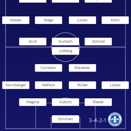
Weiser
Stage
Lynen
Köhn
Grüll
Ducksch
Schmid
Lidberg
Corredor
Marseiler
Nürnberger
Klefisch
Müller
López
Maglica
Vukotic
Riedel
Schuhen
SV Darmstadt 98
3-4-2-1