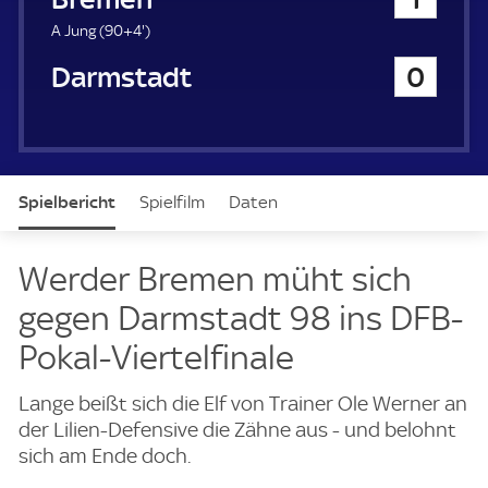
a
u
9
A Jung (
90+4'
)
e
4
SV Darmstadt 98
0
r
.
m
i
n
u
t
Spielbericht
Spielfilm
Daten
e
Aufstellung
Live
Werder Bremen müht sich
gegen Darmstadt 98 ins DFB-
Pokal-Viertelfinale
Lange beißt sich die Elf von Trainer Ole Werner an
der Lilien-Defensive die Zähne aus - und belohnt
sich am Ende doch.