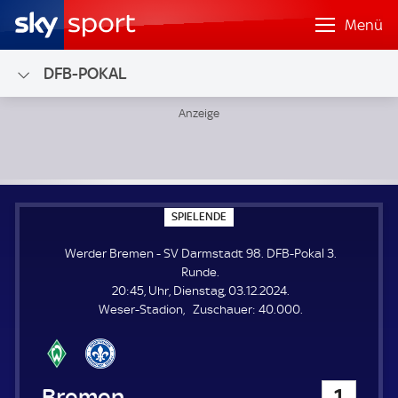
Menü
DFB-POKAL
Werder Bremen - SV Darmstadt 98; DFB-Pokal 3. Runde
S
SPIELENDE
P
I
Werder Bremen - SV Darmstadt 98. DFB-Pokal 3.
E
L
Runde.
E
20:45, Uhr, Dienstag, 03.12.2024.
N
D
Z
Weser-Stadion
Zuschauer:
40.000.
E
u
s
c
h
Werder Bremen
1