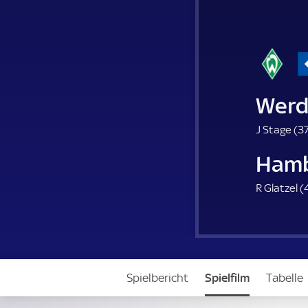
Werd
J Stage (
37
Hamb
R Glatzel (
4
Spielbericht
Spielfilm
Tabelle