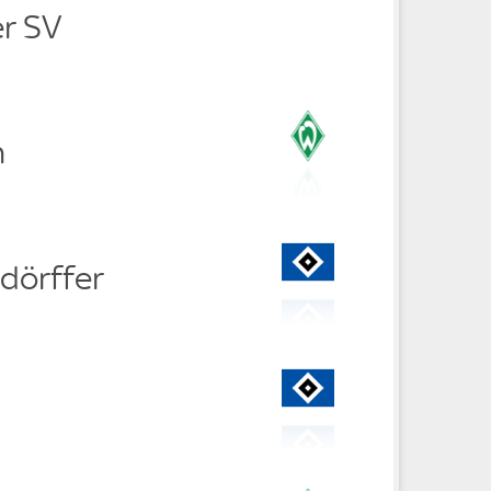
r SV
n
dörffer