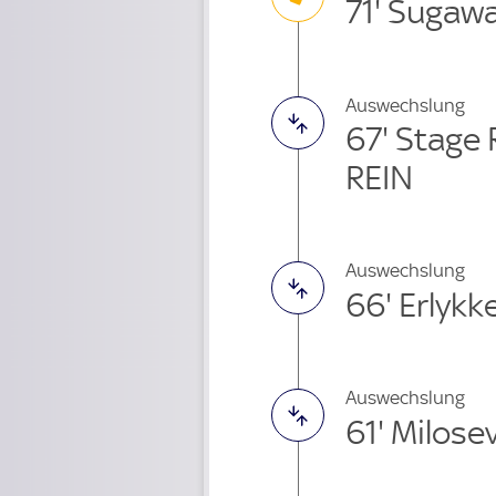
71' Sugaw
Auswechslung
67' Stage
REIN
Auswechslung
66' Erlykk
Auswechslung
61' Milose