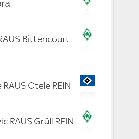
ara
 RAUS Bittencourt
e RAUS Otele REIN
vic RAUS Grüll REIN