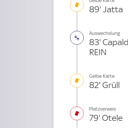
Gelbe Karte
89' Jatta
Auswechslung
83' Capal
REIN
Gelbe Karte
82' Grüll
Platzverweis
79' Otele