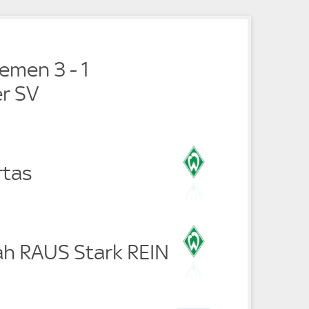
e
e
emen 3 - 1
r SV
rtas
ah RAUS Stark REIN