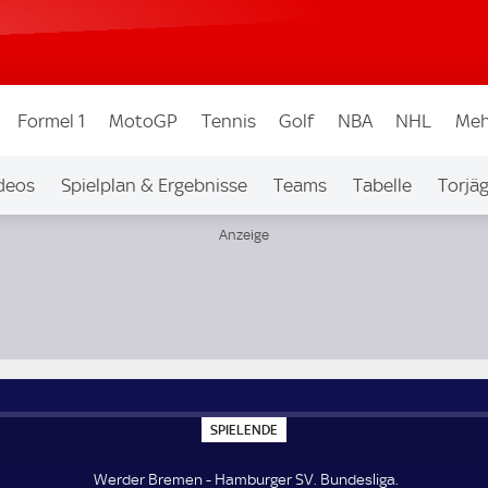
Formel 1
MotoGP
Tennis
Golf
NBA
NHL
Meh
deos
Spielplan & Ergebnisse
Teams
Tabelle
Torjä
S
SPIELENDE
P
I
E
Werder Bremen - Hamburger SV. Bundesliga.