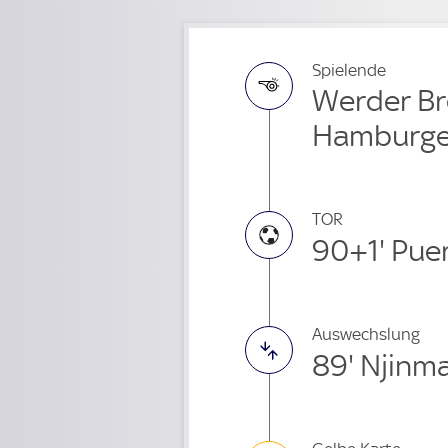
Spielende
Werder Br
Hamburge
TOR
90+1' Pue
Auswechslung
89' Njinm