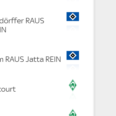
sdörffer RAUS
IN
m RAUS Jatta REIN
court