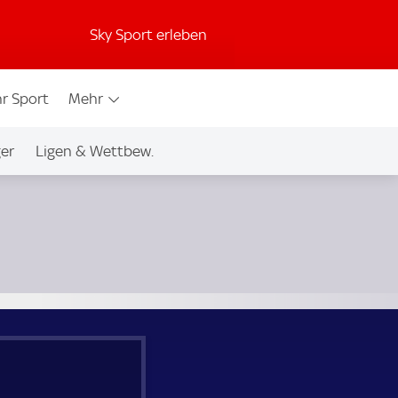
Sky Sport erleben
r Sport
Mehr
ger
Ligen & Wettbew.