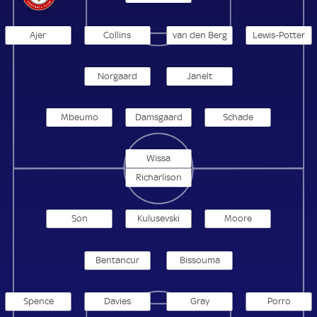
Ajer
Collins
van den Berg
Lewis-Potter
Norgaard
Janelt
Mbeumo
Damsgaard
Schade
Wissa
Richarlison
Son
Kulusevski
Moore
Bentancur
Bissouma
Spence
Davies
Gray
Porro