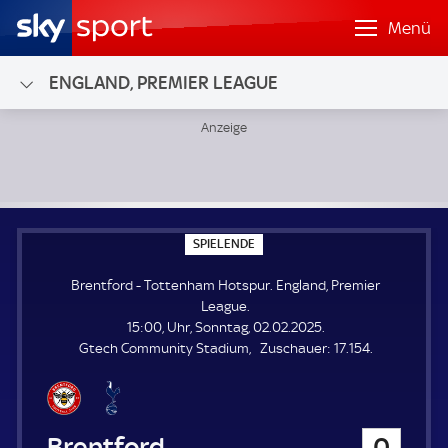
Menü
ENGLAND, PREMIER LEAGUE
Brentford - Tottenham Hotspur; England, Premier League
S
SPIELENDE
P
I
Brentford - Tottenham Hotspur. England, Premier
E
L
League.
E
15:00, Uhr, Sonntag, 02.02.2025.
N
D
Z
Gtech Community Stadium
Zuschauer:
17.154.
E
u
s
c
h
Brentford
0