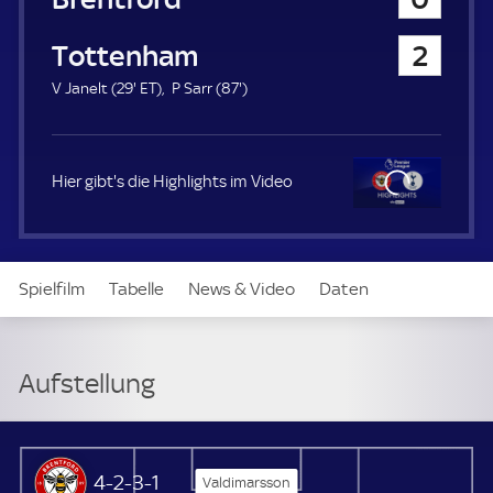
a
u
Tottenham Hotspur
2
e
r
2
E
8
V Janelt (
29'
ET
)
P Sarr (
87'
)
9
T
7
.
.
m
m
i
i
Hier gibt's die Highlights im Video
n
n
u
u
t
t
Clo
e
e
se
Spielfilm
Tabelle
News & Video
Daten
Aufstellung
Live
Aufstellung
Brentford
4-2-3-1
Valdimarsson