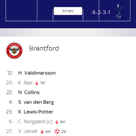
Kinsky
Tottenham Hotspur
4-2-3-1
Brentford
12
H
Valdimarsson
20
K
Ajer
76'
76. minute
22
N
Collins
4
S
van den Berg
23
K
Lewis-Potter
6
C
Norgaard
(c)
84'
84. minute
27
V
Janelt
29. minute
66'
66. minute
29'