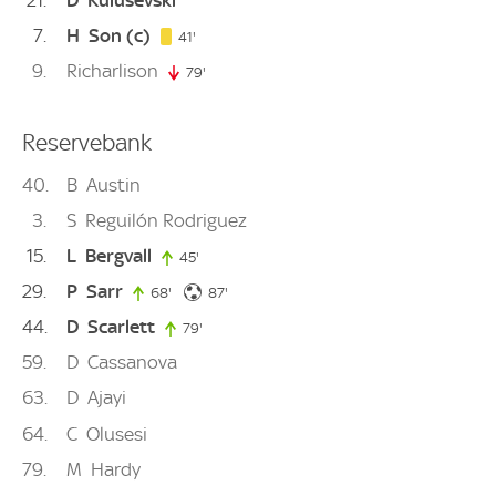
7
H
Son
(c)
41. minute
41'
9
Richarlison
79'
79. minute
Reservebank
40
B
Austin
3
S
Reguilón Rodriguez
15
L
Bergvall
45'
45. minute
29
P
Sarr
87. minute
68'
68. minute
87'
44
D
Scarlett
79'
79. minute
59
D
Cassanova
63
D
Ajayi
64
C
Olusesi
79
M
Hardy