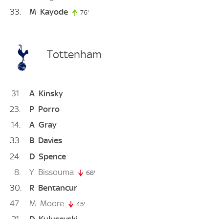
33
M
Kayode
76'
76. minute
Tottenham
31
A
Kinsky
23
P
Porro
14
A
Gray
33
B
Davies
24
D
Spence
8
Y
Bissouma
68'
68. minute
30
R
Bentancur
47
M
Moore
45'
45. minute
21
D
Kulusevski