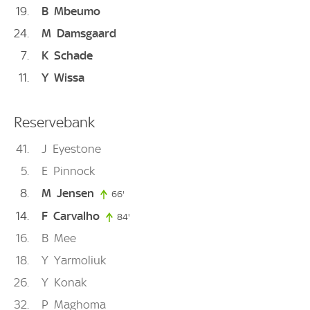
19
B
Mbeumo
24
M
Damsgaard
7
K
Schade
11
Y
Wissa
Reservebank
41
J
Eyestone
5
E
Pinnock
8
M
Jensen
66'
66. minute
14
F
Carvalho
84'
84. minute
16
B
Mee
18
Y
Yarmoliuk
26
Y
Konak
32
P
Maghoma