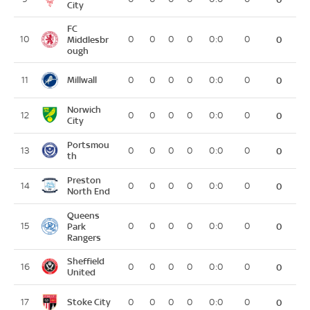
City
FC
10
Middlesbr
0
0
0
0
0:0
0
0
ough
Millwall
11
0
0
0
0
0:0
0
0
Norwich
12
0
0
0
0
0:0
0
0
City
Portsmou
13
0
0
0
0
0:0
0
0
th
Preston
14
0
0
0
0
0:0
0
0
North End
Queens
15
Park
0
0
0
0
0:0
0
0
Rangers
Sheffield
16
0
0
0
0
0:0
0
0
United
Stoke City
17
0
0
0
0
0:0
0
0