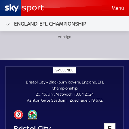
Menü
ENGLAND, EFL CHAMPIONSHIP
Bristol City - Blackburn Rovers; England, EFL Championship
S
SPIELENDE
P
I
Bristol City - Blackburn Rovers. England, EFL
E
L
Championship.
E
20:45, Uhr, Mittwoch, 10.04.2024.
N
D
Z
Ashton Gate Stadium
Zuschauer:
19.672.
E
u
s
c
h
Bristol City
5