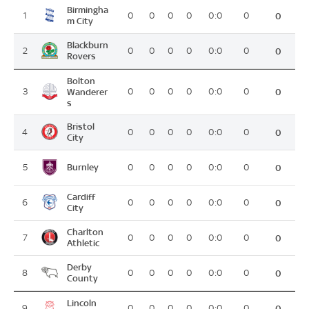
Birmingha
1
0
0
0
0
0:0
0
0
m City
Blackburn
2
0
0
0
0
0:0
0
0
Rovers
Bolton
3
Wanderer
0
0
0
0
0:0
0
0
s
Bristol
4
0
0
0
0
0:0
0
0
City
Burnley
5
0
0
0
0
0:0
0
0
Cardiff
6
0
0
0
0
0:0
0
0
City
Charlton
7
0
0
0
0
0:0
0
0
Athletic
Derby
8
0
0
0
0
0:0
0
0
County
Lincoln
9
0
0
0
0
0:0
0
0