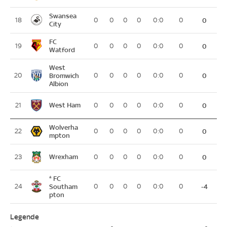
Swansea
18
0
0
0
0
0:0
0
0
City
FC
19
0
0
0
0
0:0
0
0
Watford
West
20
Bromwich
0
0
0
0
0:0
0
0
Albion
West Ham
21
0
0
0
0
0:0
0
0
Wolverha
22
0
0
0
0
0:0
0
0
mpton
Wrexham
23
0
0
0
0
0:0
0
0
* FC
24
Southam
0
0
0
0
0:0
0
-4
pton
Legende