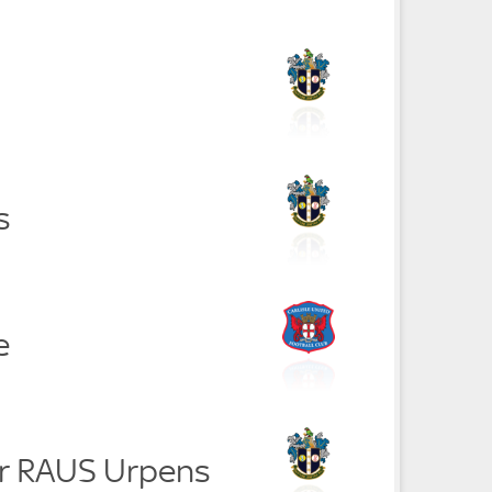
s
e
r RAUS Urpens