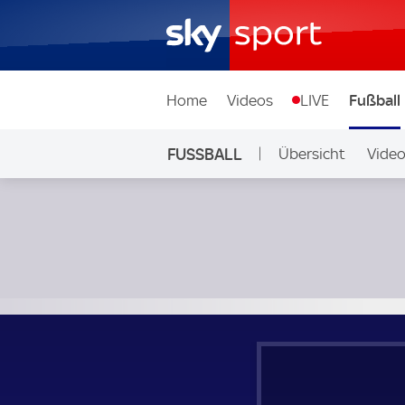
Home
Videos
LIVE
Fußball
FUSSBALL
Übersicht
Vide
Auf Sky
Carlisle United - Sutton United; National League