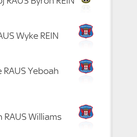
oj RAUS Byron REIN
 RAUS Wyke REIN
ye RAUS Yeboah
n RAUS Williams