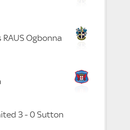
is RAUS Ogbonna
n
nited 3 - 0 Sutton