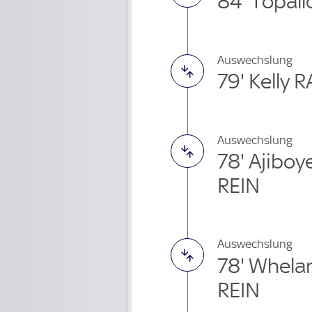
84' Topall
Auswechslung
79' Kelly
Auswechslung
78' Ajibo
REIN
Auswechslung
78' Whela
REIN