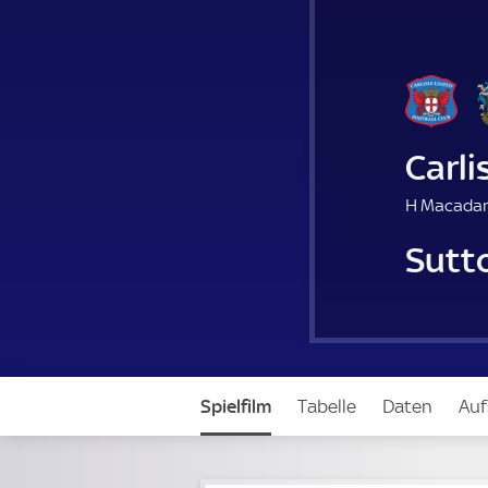
Carli
H Macada
Sutt
Spielfilm
Tabelle
Daten
Auf