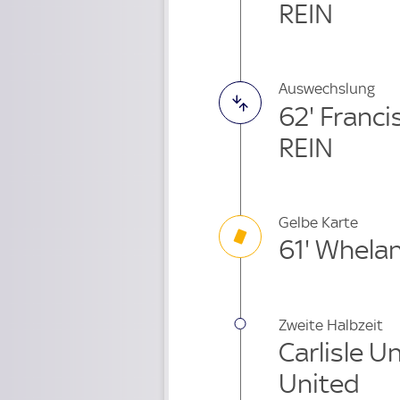
REIN
Auswechslung
62' Franc
REIN
Gelbe Karte
61' Whela
Zweite Halbzeit
Carlisle U
United