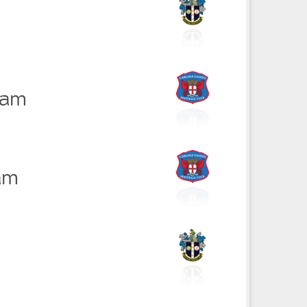
dam
am