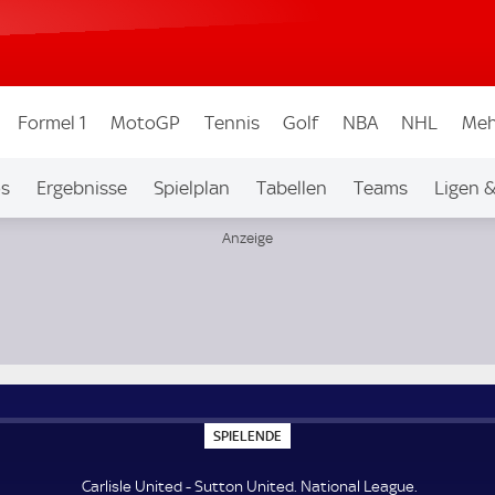
Formel 1
MotoGP
Tennis
Golf
NBA
NHL
Meh
os
Ergebnisse
Spielplan
Tabellen
Teams
Ligen 
S
SPIELENDE
P
I
E
Carlisle United - Sutton United. National League.