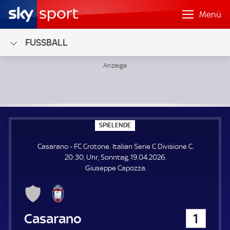
Menü
FUSSBALL
Casarano - FC Crotone; Italian Serie C Divisione C
S
SPIELENDE
P
I
Casarano - FC Crotone. Italian Serie C Divisione C.
E
L
20:30, Uhr, Sonntag, 19.04.2026.
E
Giuseppe Capozza.
N
D
E
Casarano
1