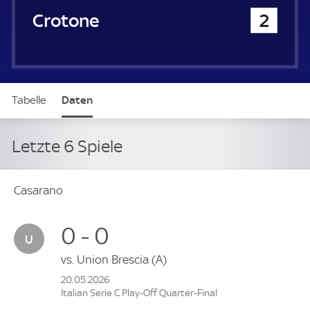
FC Crotone
2
Tabelle
Daten
Letzte 6 Spiele
Casarano
0 - 0
vs.
Union Brescia
(A)
20.05.2026
Italian Serie C Play-Off Quarter-Final