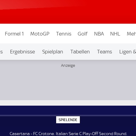
Formel 1
MotoGP
Tennis
Golf
NBA
NHL
Meh
os
Ergebnisse
Spielplan
Tabellen
Teams
Ligen 
und
S
SPIELENDE
P
I
E
Casertana - FC Crotone. Italian Serie C Play-Off Second Round.