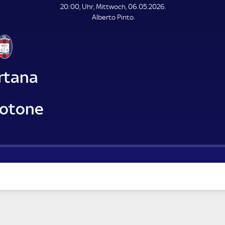
L
20:00, Uhr, Mittwoch, 06.05.2026.
E
Alberto Pinto.
N
D
E
rtana
rotone