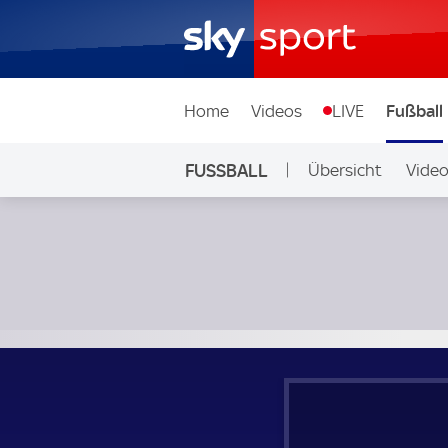
Home
Videos
LIVE
Fußball
FUSSBALL
Übersicht
Vide
Auf Sky
Casertana - FC Crotone; Italian Serie C Play-Off Second Ro