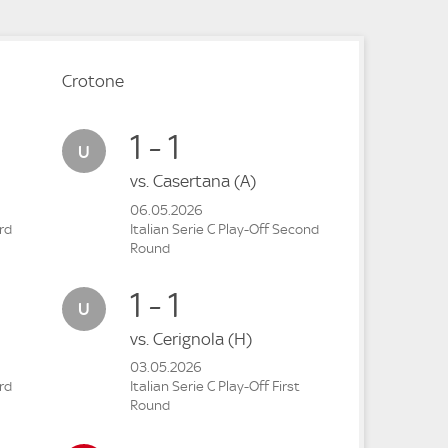
Crotone
1 - 1
vs.
Casertana
(A)
06.05.2026
ird
Italian Serie C Play-Off Second
Round
1 - 1
vs.
Cerignola
(H)
03.05.2026
ird
Italian Serie C Play-Off First
Round