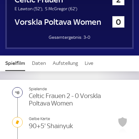
a
u
5
6
E Lawton (
52'
)
S McGregor (
62'
)
e
2
2
Vorskla Poltava Women
0
r
.
.
m
m
i
i
3-0
n
n
u
u
t
t
e
e
Spielfilm
Daten
Aufstellung
Live
Spielende
Celtic Frauen 2 - 0 Vorskla
Poltava Women
Gelbe Karte
90+5' Shainyuk