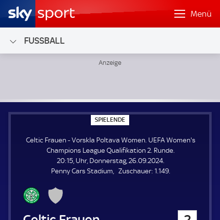
Menü
FUSSBALL
Celtic Frauen - Vorskla Poltava Women; UEFA Women's Cha
S
SPIELENDE
P
I
Celtic Frauen - Vorskla Poltava Women. UEFA Women's
E
L
Champions League Qualifikation 2. Runde.
E
20:15, Uhr, Donnerstag, 26.09.2024.
N
D
Z
Penny Cars Stadium
Zuschauer:
1.149.
E
u
s
c
h
Celtic Frauen
2