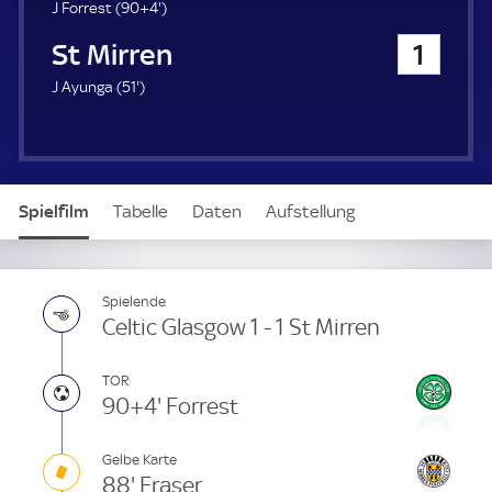
u
9
J Forrest (
90+4'
)
e
4
St Mirren
1
r
.
m
5
J Ayunga (
51'
)
i
1
n
.
u
m
t
i
e
n
Spielfilm
Tabelle
Daten
Aufstellung
u
t
e
Spielende
Celtic Glasgow 1 - 1 St Mirren
TOR
90+4' Forrest
Gelbe Karte
88' Fraser