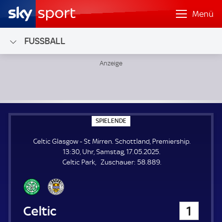
Menü
FUSSBALL
Celtic Glasgow - St Mirren; Schottland, Premiership
S
SPIELENDE
P
I
Celtic Glasgow - St Mirren. Schottland, Premiership.
E
L
13:30, Uhr, Samstag, 17.05.2025.
E
Z
Celtic Park
Zuschauer:
58.889.
N
D
u
E
s
c
h
Celtic Glasgow
1
a