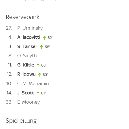
Reservebank
27
P
Urminsky
4
A
Iacovitti
82'
82. minute
3
S
Tanser
68'
68. minute
8
O
Smyth
11
G
Kiltie
63'
63. minute
12
R
Idowu
63'
63. minute
10
C
McMenamin
14
J
Scott
81'
81. minute
33
E
Mooney
Spielleitung