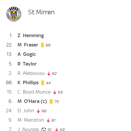
St Mirren
1
Z
Hemming
22
M
Fraser
88. minute
88'
13
A
Gogic
5
R
Taylor
2
R
Alebiousu
82'
82. minute
88
K
Phillips
44. minute
44'
15
C
Boyd-Munce
63'
63. minute
6
M
O'Hara
(c)
75. minute
75'
24
D
John
68'
68. minute
9
M
Mandron
81'
81. minute
7
J
Ayunga
51. minute
51'
63'
63. minute