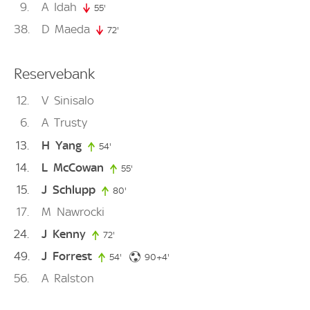
9
A
Idah
55'
55. minute
38
D
Maeda
72'
72. minute
Reservebank
12
V
Sinisalo
6
A
Trusty
13
H
Yang
54'
54. minute
14
L
McCowan
55'
55. minute
15
J
Schlupp
80'
80. minute
17
M
Nawrocki
24
J
Kenny
72'
72. minute
49
J
Forrest
94. minute
54'
54. minute
90+4'
56
A
Ralston