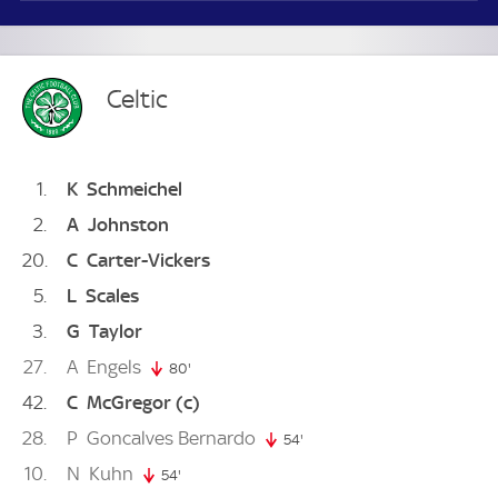
Celtic
1
K
Schmeichel
2
A
Johnston
20
C
Carter-Vickers
5
L
Scales
3
G
Taylor
27
A
Engels
80'
80. minute
42
C
McGregor
(c)
28
P
Goncalves Bernardo
54'
54. minute
10
N
Kuhn
54'
54. minute