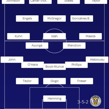
Johnston
Carter-Vickers
Scales
Taylor
Engels
McGregor
Goncalves Bernardo
Kuhn
Idah
Maeda
Ayunga
Mandron
John
Alebiousu
O'Hara
Phillips
Boyd-Munce
Taylor
Gogic
Fraser
Hemming
St Mirren
3-5-2