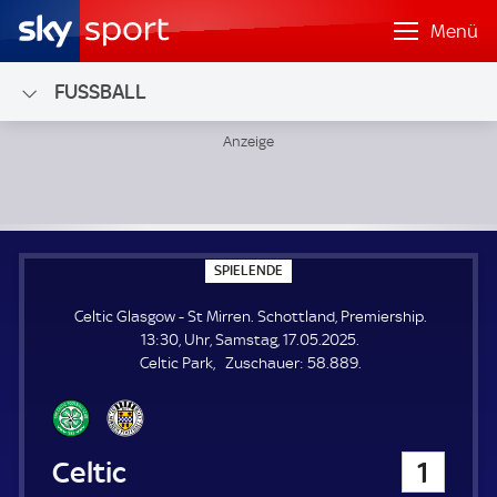
Menü
FUSSBALL
Celtic Glasgow - St Mirren; Schottland, Premiership
S
SPIELENDE
P
I
Celtic Glasgow - St Mirren. Schottland, Premiership.
E
L
13:30, Uhr, Samstag, 17.05.2025.
E
Z
Celtic Park
Zuschauer:
58.889.
N
D
u
E
s
c
h
Celtic Glasgow
1
a