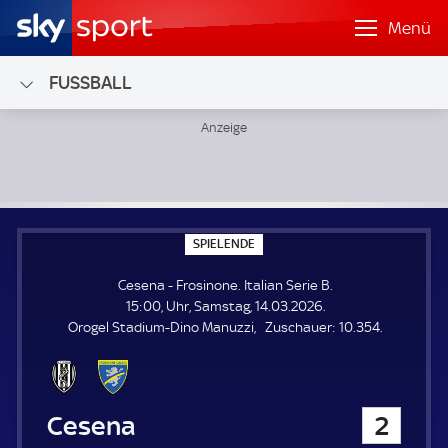
Menü
FUSSBALL
Cesena - Frosinone; Italian Serie B
S
SPIELENDE
P
I
Cesena - Frosinone. Italian Serie B.
E
L
15:00, Uhr, Samstag, 14.03.2026.
E
Z
Orogel Stadium-Dino Manuzzi
Zuschauer:
10.354.
N
D
u
E
s
c
h
Cesena
2
a