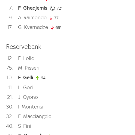
7
F
Ghedjemis
72. minute
72'
9
A
Raimondo
77'
77. minute
17
G
Kvernadze
65'
65. minute
Reservebank
12
E
Lolic
75
M
Pisseri
10
F
Gelli
64'
64. minute
11
L
Gori
21
J
Oyono
30
I
Monterisi
32
E
Masciangelo
40
S
Fini