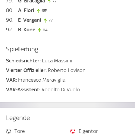
79
G
Bracaglia
77'
77. minute
80
A
Fiori
65'
65. minute
90
E
Vergani
77'
77. minute
92
B
Kone
84'
84. minute
Spielleitung
Schiedsrichter:
Luca Massimi
Vierter Offizieller:
Roberto Lovison
VAR:
Francesco Meraviglia
VAR-Assistent:
Rodolfo Di Vuolo
Legende
Tore
Eigentor