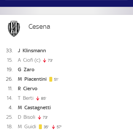
Cesena
33
J
Klinsmann
15
A
Ciofi
(c)
73'
73. minute
19
G
Zaro
26
M
Piacentini
51. minute
51'
11
R
Ciervo
14
T
Berti
85'
85. minute
4
M
Castagnetti
25
D
Bisoli
73'
73. minute
18
M
Guidi
35. minute
35'
57'
57. minute