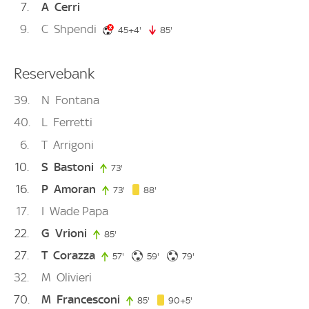
7
A
Cerri
9
C
Shpendi
49. minute
45+4'
85'
85. minute
Reservebank
39
N
Fontana
40
L
Ferretti
6
T
Arrigoni
10
S
Bastoni
73'
73. minute
16
P
Amoran
88. minute
73'
73. minute
88'
17
I
Wade Papa
22
G
Vrioni
85'
85. minute
27
T
Corazza
59. minute
79. minute
57'
57. minute
59'
79'
32
M
Olivieri
70
M
Francesconi
95. minute
85'
85. minute
90+5'