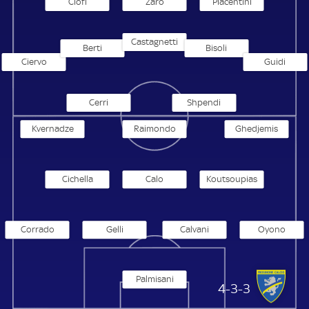
Ciofi
Zaro
Piacentini
Castagnetti
Berti
Bisoli
Ciervo
Guidi
Cerri
Shpendi
Kvernadze
Raimondo
Ghedjemis
Cichella
Calo
Koutsoupias
Corrado
Gelli
Calvani
Oyono
Palmisani
Frosinone
4-3-3