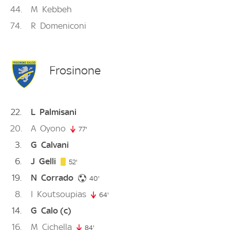
44
M
Kebbeh
74
R
Domeniconi
Frosinone
22
L
Palmisani
20
A
Oyono
77'
77. minute
3
G
Calvani
6
J
Gelli
52. minute
52'
19
N
Corrado
40. minute
40'
8
I
Koutsoupias
64'
64. minute
14
G
Calo
(c)
16
M
Cichella
84'
84. minute