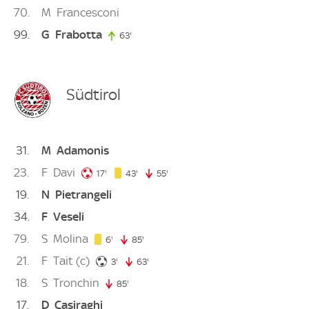
70
M
Francesconi
99
G
Frabotta
63'
63. minute
Südtirol
31
M
Adamonis
23
F
Davi
17. minute
43. minute
17'
43'
55'
55. minute
19
N
Pietrangeli
34
F
Veseli
79
S
Molina
6. minute
6'
85'
85. minute
21
F
Tait
(c)
3. minute
3'
63'
63. minute
18
S
Tronchin
85'
85. minute
17
D
Casiraghi