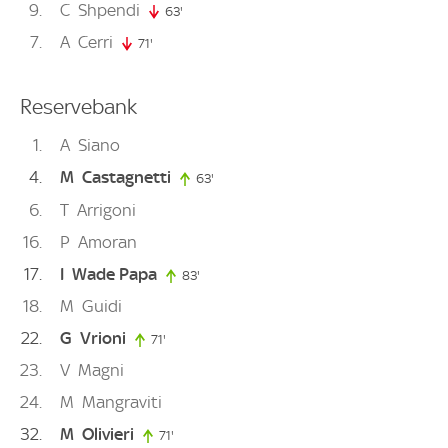
9
C
Shpendi
63'
63. minute
7
A
Cerri
71'
71. minute
Reservebank
1
A
Siano
4
M
Castagnetti
63'
63. minute
6
T
Arrigoni
16
P
Amoran
17
I
Wade Papa
83'
83. minute
18
M
Guidi
22
G
Vrioni
71'
71. minute
23
V
Magni
24
M
Mangraviti
32
M
Olivieri
71'
71. minute