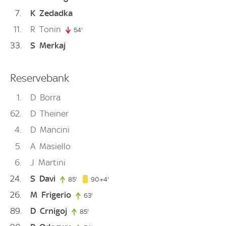
7
K
Zedadka
11
R
Tonin
54'
54. minute
33
S
Merkaj
Reservebank
1
D
Borra
62
D
Theiner
4
D
Mancini
5
A
Masiello
6
J
Martini
24
S
Davi
94. minute
85'
85. minute
90+4'
26
M
Frigerio
63'
63. minute
89
D
Crnigoj
85'
85. minute