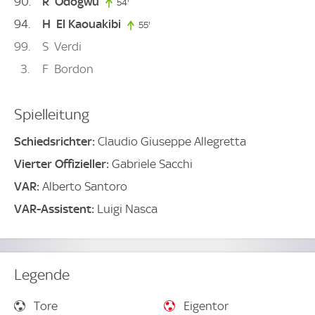
90
R
Odogwu
54'
54. minute
94
H
El Kaouakibi
55'
55. minute
99
S
Verdi
3
F
Bordon
Spielleitung
Schiedsrichter:
Claudio Giuseppe Allegretta
Vierter Offizieller:
Gabriele Sacchi
VAR:
Alberto Santoro
VAR-Assistent:
Luigi Nasca
Legende
Tore
Eigentor