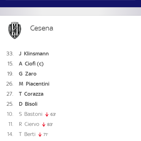
Cesena
33
J
Klinsmann
15
A
Ciofi
(c)
19
G
Zaro
26
M
Piacentini
27
T
Corazza
25
D
Bisoli
10
S
Bastoni
63'
63. minute
11
R
Ciervo
83'
83. minute
14
T
Berti
71'
71. minute