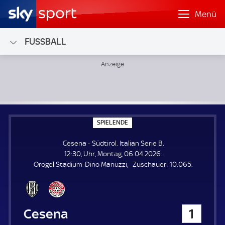
Menü
FUSSBALL
Cesena - Südtirol; Italian Serie B
S
SPIELENDE
P
I
Cesena - Südtirol. Italian Serie B.
E
L
12:30, Uhr, Montag, 06.04.2026.
E
Z
Orogel Stadium-Dino Manuzzi
Zuschauer:
10.065.
N
D
u
E
s
c
h
Cesena
1
a