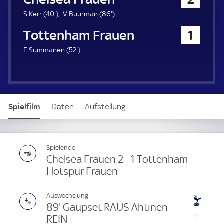
a
u
4
8
S Kerr (
40'
)
V Buurman (
86'
)
e
0
6
Tottenham Hotspur Frauen
1
r
.
.
m
m
5
E Summanen (
52'
)
i
i
2
n
n
.
u
u
m
t
t
i
e
e
n
Spielfilm
Daten
Aufstellung
u
t
e
Spielende
Chelsea Frauen 2 - 1 Tottenham
Hotspur Frauen
Auswechslung
89' Gaupset RAUS Ahtinen
REIN