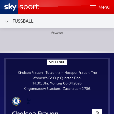
Menü
FUSSBALL
Chelsea Frauen - Tottenham Hotspur Frauen; The Women's
S
SPIELENDE
P
I
Chelsea Frauen - Tottenham Hotspur Frauen. The
E
L
Women's FA Cup Quarter-Final.
E
14:30, Uhr, Montag, 06.04.2026.
N
D
Z
Kingsmeadow Stadium
Zuschauer:
2.736.
E
u
s
c
h
Chelsea Frauen
2