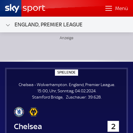
Menü
ENGLAND, PREMIER LEAGUE
Chelsea - Wolverhampton; England, Premier League
S
SPIELENDE
P
I
Chelsea - Wolverhampton. England, Premier League.
E
L
15:00, Uhr, Sonntag, 04.02.2024.
E
Z
Stamford Bridge
Zuschauer:
39.628.
N
D
u
E
s
c
h
Chelsea
2
a