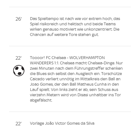
26'
Das Spieltempo ist nach wie vor extrem hoch, das
Spiel risikoreich und hektisch und beide Teams
wirken genauso motiviert wie unkonzentriert. Die
Chancen auf weitere Tore stehen gut.
22'
Toooor! FC Chelsea - WOLVERHAMPTON
WANDERERS 1:1. Chelsea macht Chelsea-Dinge. Nur
zwei Minuten nach dem Führungstreffer schenken
die Blues sich selbst den Ausgleich ein. Torschütze
Caicedo verliert unnötig im Mittelkreis den Ball an
Joao Gomes, der den Ball Matheus Cunha in den
Lauf spielt. Von links zieht er ab, sein Schuss aus
vierzehn Metern wird von Disasi unhaltbar ins Tor
abgefälscht.
22'
Vorlage João Victor Gomes da Silva