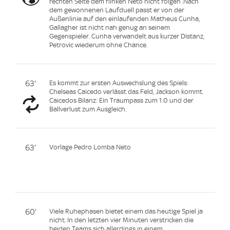
rechten Seite dem flinken Neto nicht folgen .Nach
dem gewonnenen Laufduell passt er von der
Außenlinie auf den einlaufenden Matheus Cunha,
Gallagher ist nicht nah genug an seinem
Gegenspieler. Cunha verwandelt aus kurzer Distanz,
Petrovic wiederum ohne Chance.
63'
Es kommt zur ersten Auswechslung des Spiels:
Chelseas Caicedo verlässt das Feld, Jackson kommt.
Caicedos Bilanz: Ein Traumpass zum 1:0 und der
Ballverlust zum Ausgleich.
63'
Vorlage Pedro Lomba Neto
60'
Viele Ruhephasen bietet einem das heutige Spiel ja
nicht. In den letzten vier Minuten verstricken die
beiden Teams sich allerdings in einem