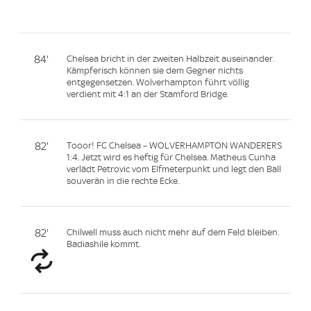
84'
Chelsea bricht in der zweiten Halbzeit auseinander.
Kämpferisch können sie dem Gegner nichts
entgegensetzen. Wolverhampton führt völlig
verdient mit 4:1 an der Stamford Bridge.
82'
Tooor! FC Chelsea – WOLVERHAMPTON WANDERERS
1:4. Jetzt wird es heftig für Chelsea. Matheus Cunha
verlädt Petrovic vom Elfmeterpunkt und legt den Ball
souverän in die rechte Ecke.
82'
Chilwell muss auch nicht mehr auf dem Feld bleiben.
Badiashile kommt.