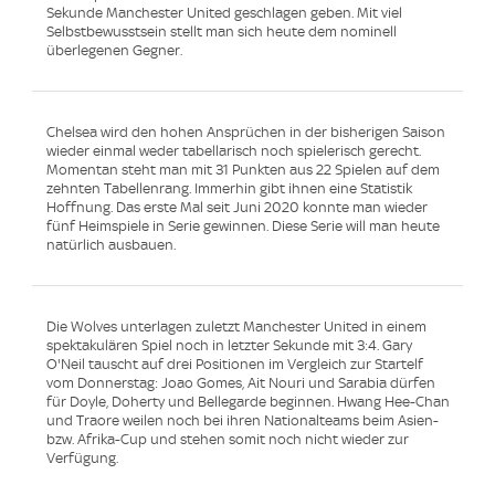
Sekunde Manchester United geschlagen geben. Mit viel
Selbstbewusstsein stellt man sich heute dem nominell
überlegenen Gegner.
Chelsea wird den hohen Ansprüchen in der bisherigen Saison
wieder einmal weder tabellarisch noch spielerisch gerecht.
Momentan steht man mit 31 Punkten aus 22 Spielen auf dem
zehnten Tabellenrang. Immerhin gibt ihnen eine Statistik
Hoffnung. Das erste Mal seit Juni 2020 konnte man wieder
fünf Heimspiele in Serie gewinnen. Diese Serie will man heute
natürlich ausbauen.
Die Wolves unterlagen zuletzt Manchester United in einem
spektakulären Spiel noch in letzter Sekunde mit 3:4. Gary
O'Neil tauscht auf drei Positionen im Vergleich zur Startelf
vom Donnerstag: Joao Gomes, Ait Nouri und Sarabia dürfen
für Doyle, Doherty und Bellegarde beginnen. Hwang Hee-Chan
und Traore weilen noch bei ihren Nationalteams beim Asien-
bzw. Afrika-Cup und stehen somit noch nicht wieder zur
Verfügung.