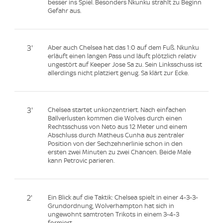
besser ins Spiel. Besonders Nkunku strahlt zu Beginn
Gefahr aus.
3'
Aber auch Chelsea hat das 1:0 auf dem Fuß. Nkunku
erläuft einen langen Pass und läuft plötzlich relativ
ungestört auf Keeper Jose Sa zu. Sein Linksschuss ist
allerdings nicht platziert genug. Sa klärt zur Ecke.
3'
Chelsea startet unkonzentriert. Nach einfachen
Ballverlusten kommen die Wolves durch einen
Rechtsschuss von Neto aus 12 Meter und einem
Abschluss durch Matheus Cunha aus zentraler
Position von der Sechzehnerlinie schon in den
ersten zwei Minuten zu zwei Chancen. Beide Male
kann Petrovic parieren.
2'
Ein Blick auf die Taktik: Chelsea spielt in einer 4-3-3-
Grundordnung, Wolverhampton hat sich in
ungewohnt samtroten Trikots in einem 3-4-3
formiert.