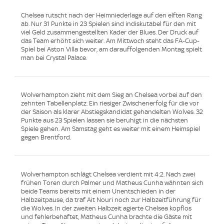
Chelsea rutscht nach der Heimniederlage auf den elften Rang
ab. Nur 31 Punkte in 23 Spielen sind indiskutabel für den mit
viel Geld zusammengestellten Kader der Blues. Der Druck auf
das Team erhöht sich weiter. Am Mittwoch steht das FA-Cup-
Spiel bei Aston Villa bevor, am darauffolgenden Montag spielt
man bei Crystal Palace.
Wolverhampton zieht mit dem Sieg an Chelsea vorbei auf den
zehnten Tabellenplatz. Ein riesiger Zwischenerfolg für die vor
der Saison als klarer Abstiegskandidat gehandelten Wolves. 32
Punkte aus 23 Spielen lassen sie beruhigt in die nächsten
Spiele gehen. Am Samstag geht es weiter mit einem Heimspiel
gegen Brentford.
Wolverhampton schlägt Chelsea verdient mit 4:2. Nach zwei
frühen Toren durch Palmer und Matheus Cunha wähnten sich
beide Teams bereits mit einem Unentschieden in der
Halbzeitpause, da traf Ait Nouri noch zur Halbzeitführung für
die Wolves. In der zweiten Halbzeit agierte Chelsea kopflos
und fehlerbehaftet, Matheus Cunha brachte die Gäste mit