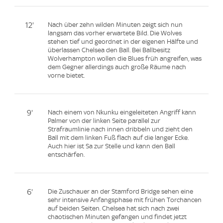
12'
Nach über zehn wilden Minuten zeigt sich nun
langsam das vorher erwartete Bild. Die Wolves
stehen tief und geordnet in der eigenen Hälfte und
überlassen Chelsea den Ball. Bei Ballbesitz
Wolverhampton wollen die Blues früh angreifen, was
dem Gegner allerdings auch große Räume nach
vorne bietet.
9'
Nach einem von Nkunku eingeleiteten Angriff kann
Palmer von der linken Seite parallel zur
Strafraumlinie nach innen dribbeln und zieht den
Ball mit dem linken Fuß flach auf die langer Ecke.
Auch hier ist Sa zur Stelle und kann den Ball
entschärfen.
6'
Die Zuschauer an der Stamford Bridge sehen eine
sehr intensive Anfangsphase mit frühen Torchancen
auf beiden Seiten. Chelsea hat sich nach zwei
chaotischen Minuten gefangen und findet jetzt