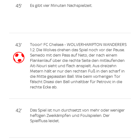
45'
Es gibt vier Minuten Nachspielzeit.
43'
Tooor! FC Chelsea - WOLVERHAMPTON WANDERERS
1:2. Die Wolves drehen das Spiel noch vor der Pause.
Semedo mit dem Pass auf Neto, der nach einem
Flankenlauf über die rechte Seite den mitlaufenden
Ait-Nouri sieht und flach anspielt. Aus dreizehn
Metern hält er nur den rechten Fuß in den scharf in
die Mitte gepassten Ball. Wie beim vorherigen Tor
fälscht Disasi den Ball unhaltbar für Petrovic in die
rechte Ecke ab.
42'
Das Spiel ist nun durchsetzt von mehr oder weniger
heftigen Zweikämpfen und Foulspielen. Der
Spielfluss leidet.