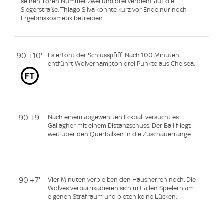
seinen Toren Nummer zwei und drei verdient auf die
Siegerstraße. Thiago Silva konnte kurz vor Ende nur noch
Ergebniskosmetik betreiben.
90'+10'
Es ertönt der Schlusspfiff. Nach 100 Minuten
entführt Wolverhampton drei Punkte aus Chelsea.
90'+9'
Nach einem abgewehrten Eckball versucht es
Gallagher mit einem Distanzschuss. Der Ball fliegt
weit über den Querbalken in die Zuschauerränge.
90'+7'
Vier Minuten verbleiben den Hausherren noch. Die
Wolves verbarrikadieren sich mit allen Spielern am
eigenen Strafraum und bieten keine Lücken.