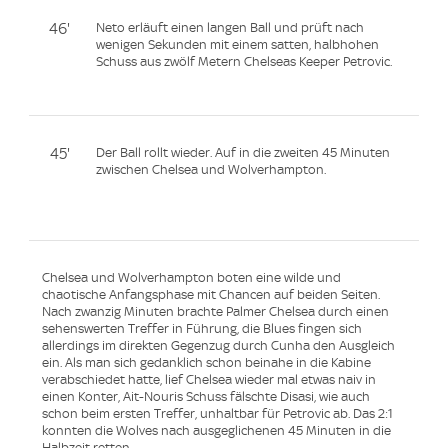
46'
Neto erläuft einen langen Ball und prüft nach
wenigen Sekunden mit einem satten, halbhohen
Schuss aus zwölf Metern Chelseas Keeper Petrovic.
45'
Der Ball rollt wieder. Auf in die zweiten 45 Minuten
zwischen Chelsea und Wolverhampton.
Chelsea und Wolverhampton boten eine wilde und
chaotische Anfangsphase mit Chancen auf beiden Seiten.
Nach zwanzig Minuten brachte Palmer Chelsea durch einen
sehenswerten Treffer in Führung, die Blues fingen sich
allerdings im direkten Gegenzug durch Cunha den Ausgleich
ein. Als man sich gedanklich schon beinahe in die Kabine
verabschiedet hatte, lief Chelsea wieder mal etwas naiv in
einen Konter, Ait-Nouris Schuss fälschte Disasi, wie auch
schon beim ersten Treffer, unhaltbar für Petrovic ab. Das 2:1
konnten die Wolves nach ausgeglichenen 45 Minuten in die
Halbzeit retten.