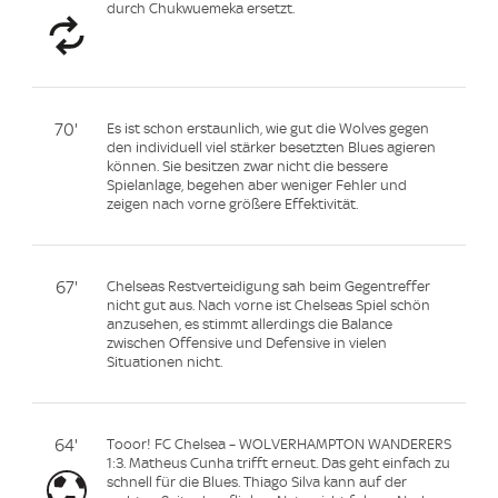
durch Chukwuemeka ersetzt.
70'
Es ist schon erstaunlich, wie gut die Wolves gegen
den individuell viel stärker besetzten Blues agieren
können. Sie besitzen zwar nicht die bessere
Spielanlage, begehen aber weniger Fehler und
zeigen nach vorne größere Effektivität.
67'
Chelseas Restverteidigung sah beim Gegentreffer
nicht gut aus. Nach vorne ist Chelseas Spiel schön
anzusehen, es stimmt allerdings die Balance
zwischen Offensive und Defensive in vielen
Situationen nicht.
64'
Tooor! FC Chelsea – WOLVERHAMPTON WANDERERS
1:3. Matheus Cunha trifft erneut. Das geht einfach zu
schnell für die Blues. Thiago Silva kann auf der