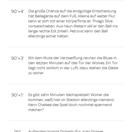
90'+4'
Die große Chance auf die endgültige Entscheidung
hat Bellegarde auf dem Fuß. Alleine auf weiter Flur
kann er sich mit einer Körperfinte an Thiago Silva
vorbeischieben. Aus neun Metern will er den Ball ins
lange rechte Eck zirkeln. Petrovic kann den Ball
allerdings sicher halten.
90'+3'
Mit dem Mute der Verzweiflung rennen die Blues in
den letzten Minuten auf das Tor der Wolves. Ein Tor
liegt nicht wirklich in der Luft, dazu stehen die Gäste
zu sicher.
90'+1'
Es gibt zehn Minuten Nachspielzeit! Woher die
kommen, weiß hier im Stadion allerdings niemand.
Kann Chelsea das Spiel doch nochmal spannend
machen?
90'
Außerdem kommt Doherty für Joao Gomes.