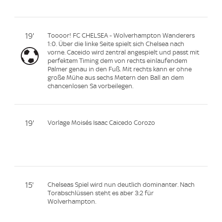
19'
Toooor! FC CHELSEA - Wolverhampton Wanderers
1:0. Über die linke Seite spielt sich Chelsea nach
vorne. Caceido wird zentral angespielt und passt mit
perfektem Timing dem von rechts einlaufendem
Palmer genau in den Fuß. Mit rechts kann er ohne
große Mühe aus sechs Metern den Ball an dem
chancenlosen Sa vorbeilegen.
19'
Vorlage Moisés Isaac Caicedo Corozo
15'
Chelseas Spiel wird nun deutlich dominanter. Nach
Torabschlüssen steht es aber 3:2 für
Wolverhampton.