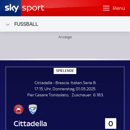
Menü
FUSSBALL
Cittadella - Brescia; Italian Serie B
S
SPIELENDE
P
I
Cittadella - Brescia. Italian Serie B.
E
L
17:15, Uhr, Donnerstag, 01.05.2025.
E
Z
Pier Cesare Tombolato
Zuschauer:
6.183.
N
D
u
E
s
c
h
Cittadella
0
a