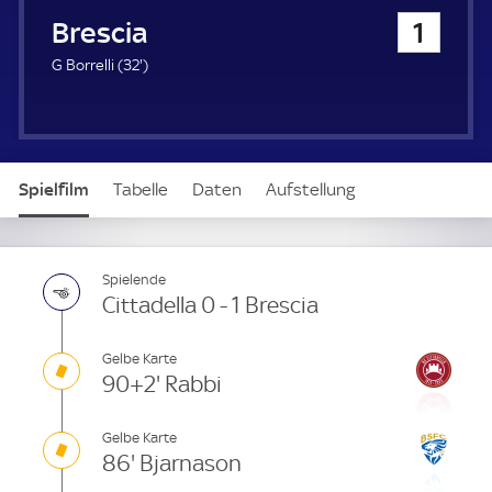
u
Brescia
1
e
r
3
G Borrelli (
32'
)
2
.
m
i
n
Spielfilm
Tabelle
Daten
Aufstellung
u
t
e
Spielende
Cittadella 0 - 1 Brescia
Gelbe Karte
90+2' Rabbi
Gelbe Karte
86' Bjarnason