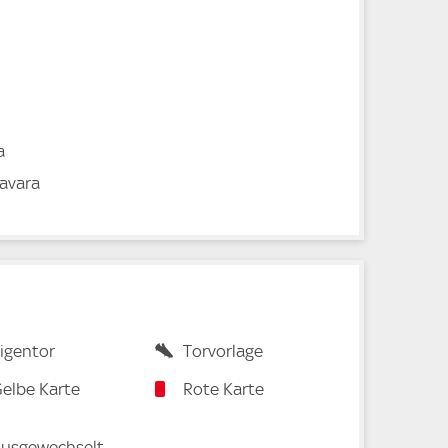
a
avara
igentor
Torvorlage
elbe Karte
Rote Karte
usgewechselt