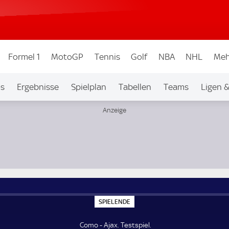
Formel 1
MotoGP
Tennis
Golf
NBA
NHL
Meh
os
Ergebnisse
Spielplan
Tabellen
Teams
Ligen 
S
SPIELENDE
P
I
E
Como - Ajax. Testspiel.