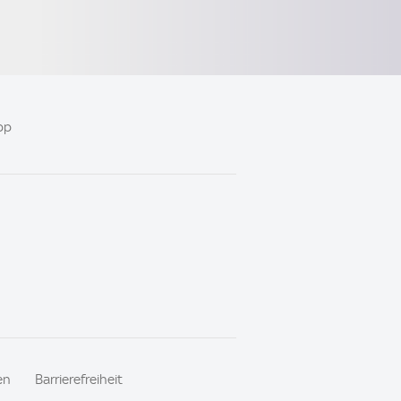
pp
en
Barrierefreiheit