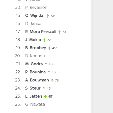
30
P
Reverson
te
15
O
Wijndal
73'
73. minute
16
D
Janse
17
R
Moro Prescoli
73. minute
73'
73. minute
18
J
Mokio
te
3. minute
22'
22. minute
19
B
Brobbey
45'
45. minute
20
D
Konadu
21
M
Godts
ute
45'
45. minute
22
R
Bounida
45'
45. minute
23
A
Bouwman
e
73'
73. minute
24
S
Steur
te
45'
45. minute
25
L
Jetten
45'
45. minute
26
G
Nawata
te