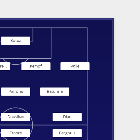
Butez
van der Brempt
Kempf
Valle
Perrone
Baturina
Douvikas
Diao
Traoré
Berghuis