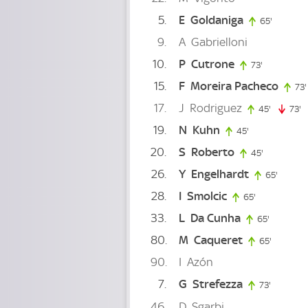
5
E
Goldaniga
65'
65. minu
9
A
Gabrielloni
10
P
Cutrone
73'
73. minute
15
F
Moreira Pacheco
73'
17
J
Rodriguez
45'
45. minu
73'
7
19
N
Kuhn
45'
45. minute
20
S
Roberto
45'
45. minute
26
Y
Engelhardt
65'
65. min
28
I
Smolcic
65'
65. minute
33
L
Da Cunha
65'
65. minut
80
M
Caqueret
65'
65. minu
90
I
Azón
7
G
Strefezza
73'
73. minu
46
D
Sgarbi