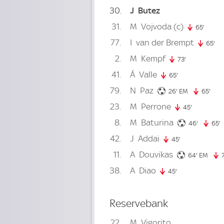
30
J
Butez
31
M
Vojvoda
(c)
65'
65. mi
77
I
van der Brempt
65'
65
2
M
Kempf
73'
73. minute
41
Á
Valle
65'
65. minute
79
N
Paz
26. minute
26'
EM
65'
65. 
23
M
Perrone
45'
45. minute
8
M
Baturina
46. minu
46'
65'
6
42
J
Addai
45'
45. minute
11
A
Douvikas
64. minu
64'
EM
38
A
Diao
45'
45. minute
Reservebank
22
M
Vigorito