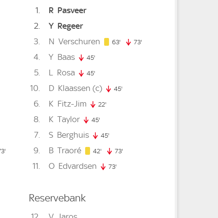
1
R
Pasveer
2
Y
Regeer
nute
3
N
Verschuren
63. minute
. minute
63'
73'
73. minute
4
Y
Baas
45'
45. minute
5
L
Rosa
45'
45. minute
10
D
Klaassen
(c)
minute
45'
45. minute
6
K
Fitz-Jim
22'
22. minute
8
K
Taylor
te
5. minute
45'
45. minute
7
S
Berghuis
45'
45. minute
9
B
Traoré
te
42. minute
73'
73. minute
42'
73'
73. minute
11
O
Edvardsen
73'
73. minute
Reservebank
12
V
Jaros