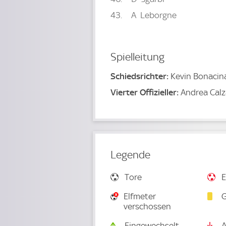
43
A
Leborgne
Spielleitung
Schiedsrichter:
Kevin Bonacin
Vierter Offizieller:
Andrea Calz
Legende
Tore
E
Elfmeter
G
verschossen
Eingewechselt
A